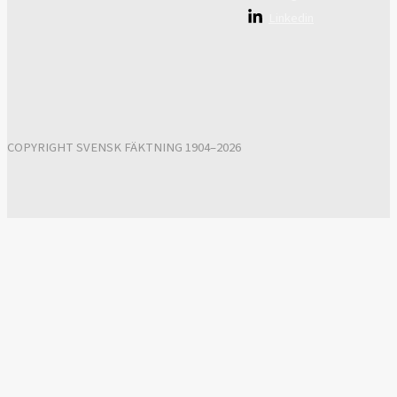
Linkedin
COPYRIGHT SVENSK FÄKTNING 1904–2026