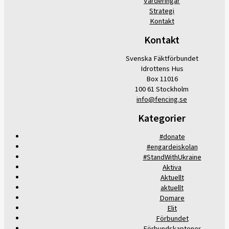
Värderingar
Strategi
Kontakt
Kontakt
Svenska Fäktförbundet
Idrottens Hus
Box 11016
100 61 Stockholm
info@fencing.se
Kategorier
#donate
#engardeiskolan
#StandWithUkraine
Aktiva
Aktuellt
aktuellt
Domare
Elit
Förbundet
Förbundskaptener