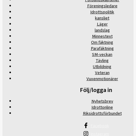
Föreningsledare
Idrottspolitik
kansliet
Läger
landslag
Minnestext
Om fäktning
Parafäktning
SM-veckan
Tävling
Utbildning
Veteran
Vuxenmotionärer
Följ/logga in
Nyhetsbrev
Idrottonline
Riksidrottsförbundet
Facebook
Instagram