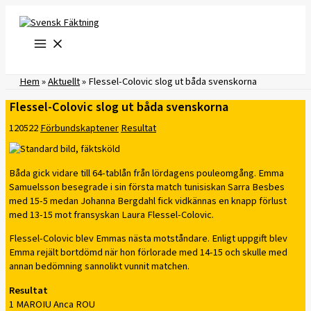
Hoppa
till
innehåll
Hem
»
Aktuellt
»
Flessel-Colovic slog ut båda svenskorna
Flessel-Colovic slog ut båda svenskorna
120522
Förbundskaptener
Resultat
Båda gick vidare till 64-tablån från lördagens pouleomgång. Emma
Samuelsson besegrade i sin första match tunisiskan Sarra Besbes
med 15-5 medan Johanna Bergdahl fick vidkännas en knapp förlust
med 13-15 mot fransyskan Laura Flessel-Colovic.
Flessel-Colovic blev Emmas nästa motståndare. Enligt uppgift blev
Emma rejält bortdömd när hon förlorade med 14-15 och skulle med
annan bedömning sannolikt vunnit matchen.
Resultat
1 MAROIU Anca ROU