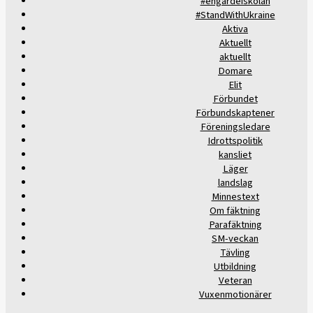
#engardeiskolan
#StandWithUkraine
Aktiva
Aktuellt
aktuellt
Domare
Elit
Förbundet
Förbundskaptener
Föreningsledare
Idrottspolitik
kansliet
Läger
landslag
Minnestext
Om fäktning
Parafäktning
SM-veckan
Tävling
Utbildning
Veteran
Vuxenmotionärer