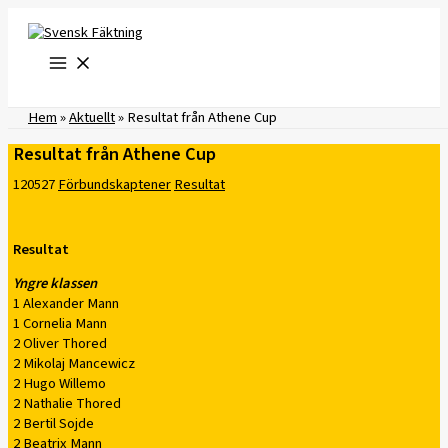
Hoppa
till
innehåll
Hem
»
Aktuellt
»
Resultat från Athene Cup
Resultat från Athene Cup
120527
Förbundskaptener
Resultat
Resultat
Yngre klassen
1 Alexander Mann
1 Cornelia Mann
2 Oliver Thored
2 Mikolaj Mancewicz
2 Hugo Willemo
2 Nathalie Thored
2 Bertil Sojde
2 Beatrix Mann