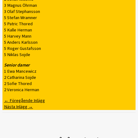
3 Magnus Öhrman
3 Olaf Stephansson
5 Stefan Wramner
5 Patric Thored
5 Kalle Herman
5 Harvey Mann
5 Anders Karlsson
5 Roger Gustafsson
5 Niklas Sojde
Senior damer
1 Ewa Mancewicz
2 Catharina Sojde
2 Sofie Thored
2 Veronica Herman
←
Föregående Inlägg
Nästa Inlägg
→