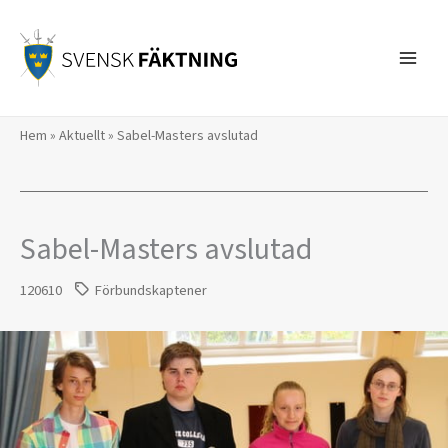
Hoppa
till
innehåll
Hem
»
Aktuellt
»
Sabel-Masters avslutad
Sabel-Masters avslutad
120610
Förbundskaptener