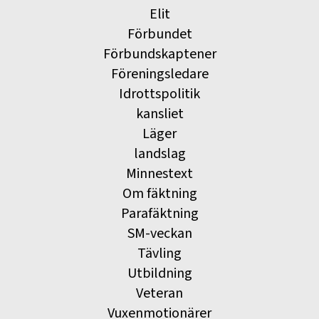
Elit
Förbundet
Förbundskaptener
Föreningsledare
Idrottspolitik
kansliet
Läger
landslag
Minnestext
Om fäktning
Parafäktning
SM-veckan
Tävling
Utbildning
Veteran
Vuxenmotionärer