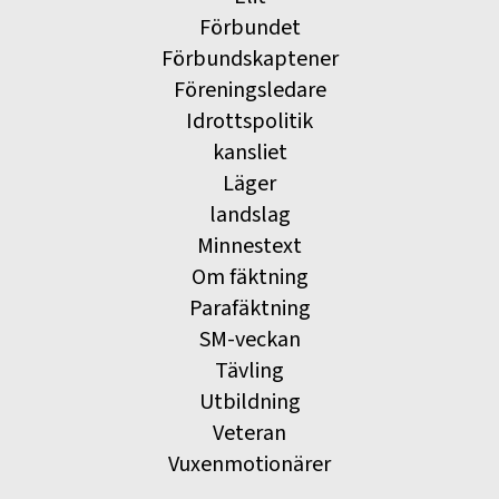
Förbundet
Förbundskaptener
Föreningsledare
Idrottspolitik
kansliet
Läger
landslag
Minnestext
Om fäktning
Parafäktning
SM-veckan
Tävling
Utbildning
Veteran
Vuxenmotionärer