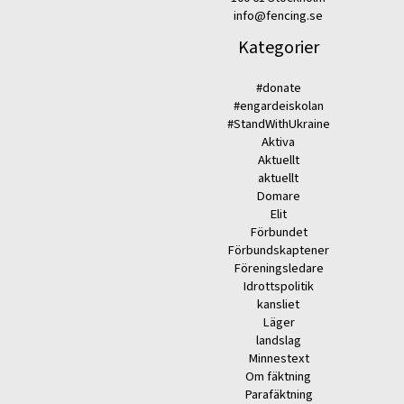
info@fencing.se
Kategorier
#donate
#engardeiskolan
#StandWithUkraine
Aktiva
Aktuellt
aktuellt
Domare
Elit
Förbundet
Förbundskaptener
Föreningsledare
Idrottspolitik
kansliet
Läger
landslag
Minnestext
Om fäktning
Parafäktning