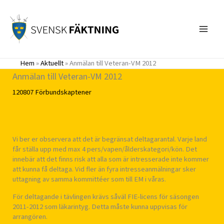
Hoppa
till
innehåll
Hem
»
Aktuellt
»
Anmälan till Veteran-VM 2012
Anmälan till Veteran-VM 2012
120807
Förbundskaptener
Vi ber er observera att det är begränsat deltagarantal. Varje land
får ställa upp med max 4 pers/vapen/ålderskategori/kön. Det
innebär att det finns risk att alla som är intresserade inte kommer
att kunna få deltaga. Vid fler än fyra intresseanmälningar sker
uttagning av samma kommittéer som till EM i våras.
För deltagande i tävlingen krävs såväl FIE-licens för säsongen
2011-2012 som läkarintyg. Detta måste kunna uppvisas för
arrangören.