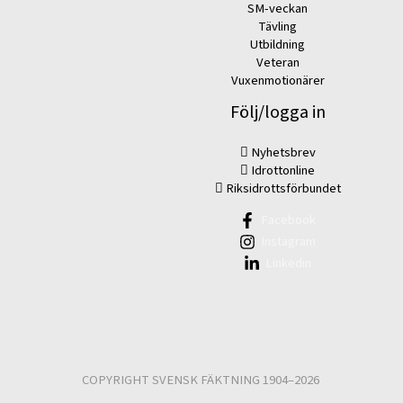
SM-veckan
Tävling
Utbildning
Veteran
Vuxenmotionärer
Följ/logga in
Nyhetsbrev
Idrottonline
Riksidrottsförbundet
Facebook
Instagram
Linkedin
COPYRIGHT SVENSK FÄKTNING 1904–2026