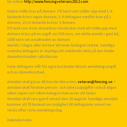
Se vidare
http://www.fencingveterans2012.com
.
Vidare ställs krav på domare. Ett land som ställer upp med 1-4
tävlande krävs ingen domare, 5-9 deltagare medför krav på 1
domare, 10 st tävlande kräver 2 domare.
Ett land som trots domarkrav misslyckas med att ställa upp med
domare krävs på en avgift om 500 euro, om detta anmäls i god tid,
1000 euro om avsaknaden av domare
anmäls 7 dagar eller kortare tid innan tävlingen startar. Samtliga
svenska deltagare är skyldiga att solidariskt dela på den totala
domarkostnaden i alla klasser.
Varje deltagare står för egna kostnader liksom anmälningsavgift
och ev domarkostnad.
Anmälan skall göras till Kerstin Warvsten,
veteran@fencing.se
. I
anmälan skall förutom person- och adressuppgifter också anges
vilket vapen och vilken kategori man avser att tävla i.
Anmälan skall vara gjord senast den 20 augusti. Samtliga anmälda
kommer att få besked om möjlighet till deltagande senast en
vecka efter sista anmälningsdag.
Kalendersidan.