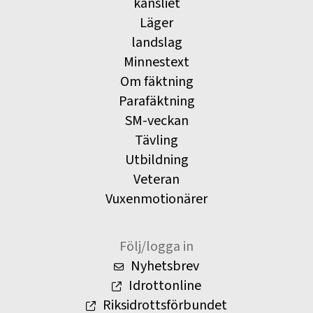
kansliet
Läger
landslag
Minnestext
Om fäktning
Parafäktning
SM-veckan
Tävling
Utbildning
Veteran
Vuxenmotionärer
Följ/logga in
Nyhetsbrev
Idrottonline
Riksidrottsförbundet