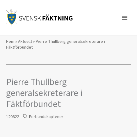
Hoppa
till
innehåll
Hem
»
Aktuellt
»
Pierre Thullberg generalsekreterare i
Fäktförbundet
Pierre Thullberg
generalsekreterare i
Fäktförbundet
120822
Förbundskaptener