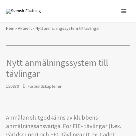
Hoppa
till
innehåll
Hem
»
Aktuellt
»
Nytt anmälningssystem till tävlingar
Nytt anmälningssystem till
tävlingar
120830
Förbundskaptener
Anmälan slutgodkänns av klubbens
anmälningsansvariga. För FIE- tävlingar (t.ex.
världscuper) och EFC-tävlingar (t.ex. Cadet