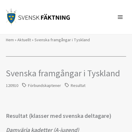
Hoppa
till
innehåll
Hem
»
Aktuellt
»
Svenska framgångar i Tyskland
Svenska framgångar i Tyskland
120910
Förbundskaptener
Resultat
Resultat (klasser med svenska deltagare)
Damvärja kadetter (A-jugend)