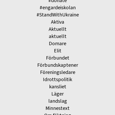
#donate
#engardeiskolan
#StandWithUkraine
Aktiva
Aktuellt
aktuellt
Domare
Elit
Förbundet
Förbundskaptener
Föreningsledare
Idrottspolitik
kansliet
Läger
landslag
Minnestext