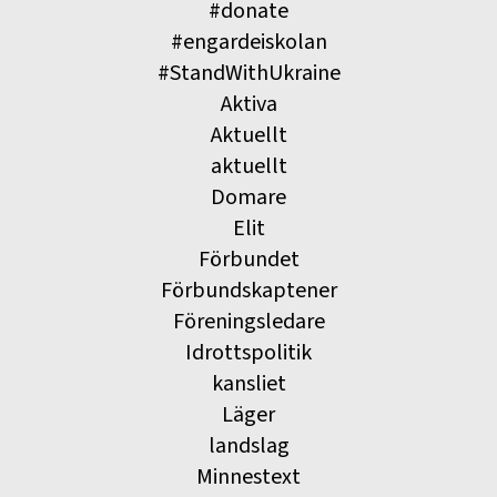
#donate
#engardeiskolan
#StandWithUkraine
Aktiva
Aktuellt
aktuellt
Domare
Elit
Förbundet
Förbundskaptener
Föreningsledare
Idrottspolitik
kansliet
Läger
landslag
Minnestext