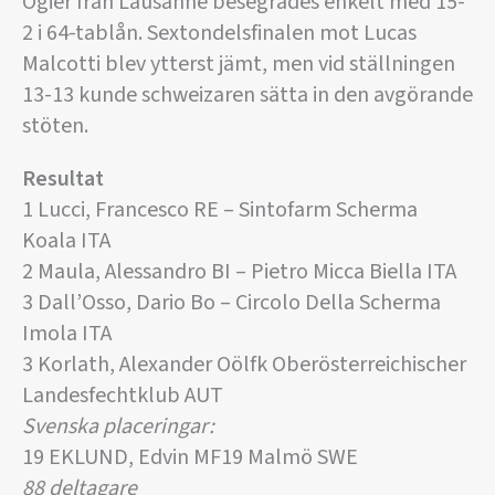
Ogier från Lausanne besegrades enkelt med 15-
2 i 64-tablån. Sextondelsfinalen mot Lucas
Malcotti blev ytterst jämt, men vid ställningen
13-13 kunde schweizaren sätta in den avgörande
stöten.
Resultat
1 Lucci, Francesco RE – Sintofarm Scherma
Koala ITA
2 Maula, Alessandro BI – Pietro Micca Biella ITA
3 Dall’Osso, Dario Bo – Circolo Della Scherma
Imola ITA
3 Korlath, Alexander Oölfk Oberösterreichischer
Landesfechtklub AUT
Svenska placeringar:
19 EKLUND, Edvin MF19 Malmö SWE
88 deltagare