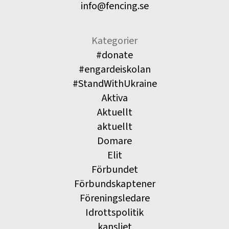
info@fencing.se
Kategorier
#donate
#engardeiskolan
#StandWithUkraine
Aktiva
Aktuellt
aktuellt
Domare
Elit
Förbundet
Förbundskaptener
Föreningsledare
Idrottspolitik
kansliet