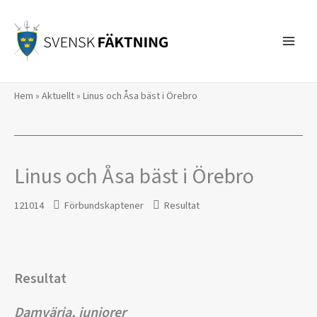
Hoppa
till
innehåll
Hem
»
Aktuellt
»
Linus och Åsa bäst i Örebro
Linus och Åsa bäst i Örebro
121014
Förbundskaptener
Resultat
Resultat
Damvärja, juniorer