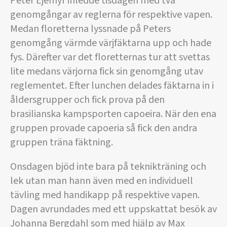
Peter Ejemyr inledde tisdagen med två
genomgångar av reglerna för respektive vapen.
Medan floretterna lyssnade på Peters
genomgång värmde värjfäktarna upp och hade
fys. Därefter var det floretternas tur att svettas
lite medans värjorna fick sin genomgång utav
reglementet. Efter lunchen delades fäktarna in i
åldersgrupper och fick prova på den
brasilianska kampsporten capoeira. När den ena
gruppen provade capoeria så fick den andra
gruppen träna fäktning.
Onsdagen bjöd inte bara på teknikträning och
lek utan man hann även med en individuell
tävling med handikapp på respektive vapen.
Dagen avrundades med ett uppskattat besök av
Johanna Bergdahl som med hjälp av Max