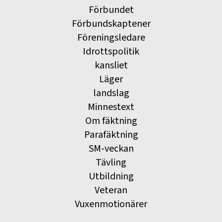
Förbundet
Förbundskaptener
Föreningsledare
Idrottspolitik
kansliet
Läger
landslag
Minnestext
Om fäktning
Parafäktning
SM-veckan
Tävling
Utbildning
Veteran
Vuxenmotionärer