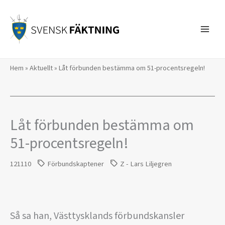
Hoppa
till
innehåll
Hem
»
Aktuellt
»
Låt förbunden bestämma om 51-procentsregeln!
Låt förbunden bestämma om
51-procentsregeln!
121110
Förbundskaptener
Z - Lars Liljegren
Så sa han, Västtysklands förbundskansler