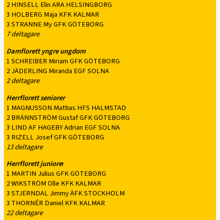
2 HINSELL Elin ARA HELSINGBORG
3 HOLBERG Maja KFK KALMAR
3 STRANNE My GFK GÖTEBORG
7 deltagare
Damflorett yngre ungdom
1 SCHREIBER Miriam GFK GÖTEBORG
2 JÄDERLING Miranda EGF SOLNA
2 deltagare
Herrflorett seniorer
1 MAGNUSSON Mattias HFS HALMSTAD
2 BRÄNNSTRÖM Gustaf GFK GÖTEBORG
3 LIND AF HAGEBY Adrian EGF SOLNA
3 RIZELL Josef GFK GÖTEBORG
13 deltagare
Herrflorett juniore
r
1 MARTIN Julius GFK GÖTEBORG
2 WIKSTRÖM Olle KFK KALMAR
3 STJERNDAL Jimmy ÄFK STOCKHOLM
3 THORNÉR Daniel KFK KALMAR
22 deltagare