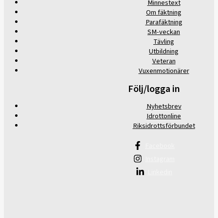
Minnestext
Om fäktning
Parafäktning
SM-veckan
Tävling
Utbildning
Veteran
Vuxenmotionärer
Följ/logga in
Nyhetsbrev
Idrottonline
Riksidrottsförbundet
Facebook
Instagram
Linkedin