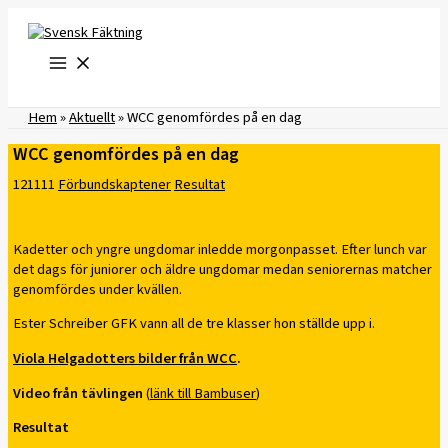
Hoppa
till
innehåll
Hem
»
Aktuellt
»
WCC genomfördes på en dag
WCC genomfördes på en dag
121111
Förbundskaptener
Resultat
Kadetter och yngre ungdomar inledde morgonpasset. Efter lunch var
det dags för juniorer och äldre ungdomar medan seniorernas matcher
genomfördes under kvällen.
Ester Schreiber GFK vann all de tre klasser hon ställde upp i.
Viola Helgadotters bilder från WCC
.
Video från tävlingen
(
länk till Bambuser
)
Resultat