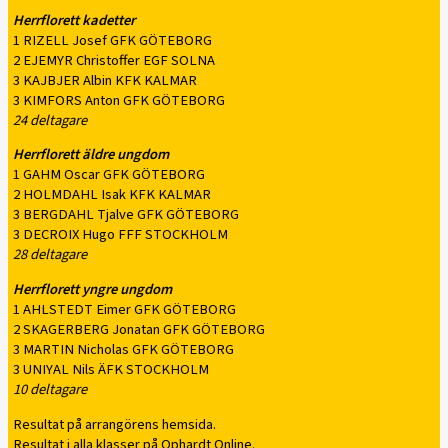
Herrflorett kadetter
1 RIZELL Josef GFK GÖTEBORG
2 EJEMYR Christoffer EGF SOLNA
3 KAJBJER Albin KFK KALMAR
3 KIMFORS Anton GFK GÖTEBORG
24 deltagare
Herrflorett äldre ungdom
1 GAHM Oscar GFK GÖTEBORG
2 HOLMDAHL Isak KFK KALMAR
3 BERGDAHL Tjalve GFK GÖTEBORG
3 DECROIX Hugo FFF STOCKHOLM
28 deltagare
Herrflorett yngre ungdom
1 AHLSTEDT Eimer GFK GÖTEBORG
2 SKAGERBERG Jonatan GFK GÖTEBORG
3 MARTIN Nicholas GFK GÖTEBORG
3 UNIYAL Nils ÄFK STOCKHOLM
10 deltagare
Resultat på arrangörens hemsida.
Resultat i alla klasser på Ophardt Online.