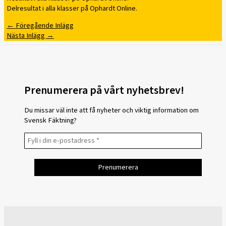
Delresultat i alla klasser på Ophardt Online.
←
Föregående Inlägg
Nästa Inlägg
→
Prenumerera på vårt nyhetsbrev!
Du missar väl inte att få nyheter och viktig information om
Svensk Fäktning?