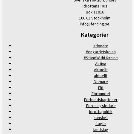
Svenska Fäktförbundet
Idrottens Hus
Box 11016
100 61 Stockholm
info@fencing.se
Kategorier
#donate
#engardeiskolan
#StandWithUkraine
Aktiva
Aktuellt
aktuellt
Domare
Elit
Förbundet
Förbundskaptener
Föreningsledare
Idrottspolitik
kansliet
Läger
landslag