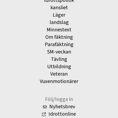
Idrottspolitik
kansliet
Läger
landslag
Minnestext
Om fäktning
Parafäktning
SM-veckan
Tävling
Utbildning
Veteran
Vuxenmotionärer
Följ/logga in
Nyhetsbrev
Idrottonline