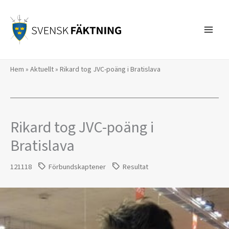
Hoppa
till
innehåll
Hem
»
Aktuellt
»
Rikard tog JVC-poäng i Bratislava
Rikard tog JVC-poäng i
Bratislava
121118
Förbundskaptener
Resultat