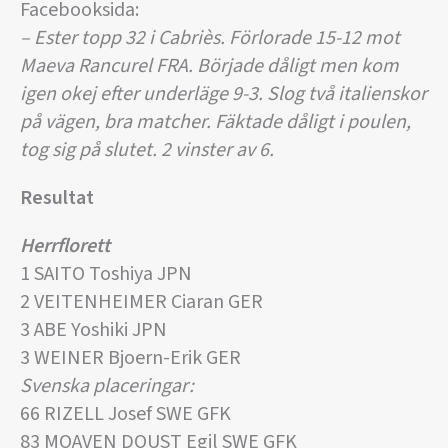
Facebooksida:
– Ester topp 32 i Cabriès. Förlorade 15-12 mot
Maeva Rancurel FRA. Började dåligt men kom
igen okej efter underläge 9-3. Slog två italienskor
på vägen, bra matcher. Fäktade dåligt i poulen,
tog sig på slutet. 2 vinster av 6.
Resultat
Herrflorett
1 SAITO Toshiya JPN
2 VEITENHEIMER Ciaran GER
3 ABE Yoshiki JPN
3 WEINER Bjoern-Erik GER
Svenska placeringar:
66 RIZELL Josef SWE GFK
83 MOAVEN DOUST Egil SWE GFK