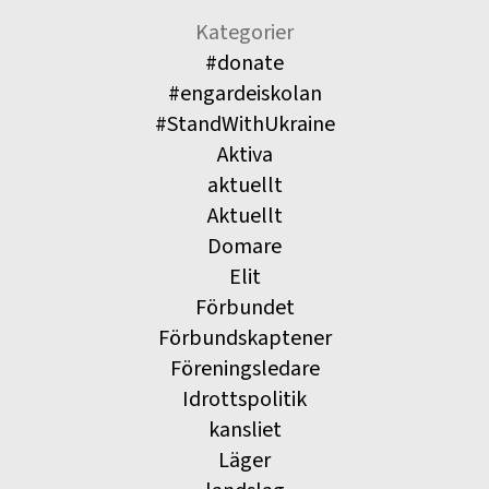
Kategorier
#donate
#engardeiskolan
#StandWithUkraine
Aktiva
aktuellt
Aktuellt
Domare
Elit
Förbundet
Förbundskaptener
Föreningsledare
Idrottspolitik
kansliet
Läger