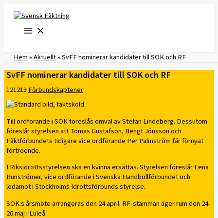
Hoppa
till
innehåll
Hem
»
Aktuellt
»
SvFF nominerar kandidater till SOK och RF
SvFF nominerar kandidater till SOK och RF
121213
Förbundskaptener
Till ordförande i SOK föreslås omval av Stefan Lindeberg. Dessutom
föreslår styrelsen att Tomas Gustafson, Bengt Jönsson och
Fäktförbundets tidigare vice ordförande Per Palmström får förnyat
förtroende.
I Riksidrottsstyrelsen ska en kvinna ersättas. Styrelsen föreslår Lena
Runströmer, vice ordförande i Svenska Handbollförbundet och
ledamot i Stockholms Idrottsförbunds styrelse.
SOK:s årsmöte arrangeras den 24 april. RF-stämman äger rum den 24-
26 maj i Luleå.