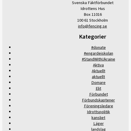
Svenska Fäktförbundet
Idrottens Hus
Box 11016
100 61 Stockholm
info@fencing.se
Kategorier
#donate
#engardeiskolan
#StandWithUkraine
Aktiva
Aktuellt
aktuellt
Domare
Elit
Förbundet
Förbundskaptener
Föreningsledare
Idrottspolitik
kansliet
Läger
landslag