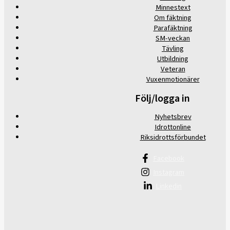
Minnestext
Om fäktning
Parafäktning
SM-veckan
Tävling
Utbildning
Veteran
Vuxenmotionärer
Följ/logga in
Nyhetsbrev
Idrottonline
Riksidrottsförbundet
Facebook
Instagram
Linkedin