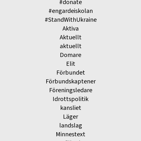
#donate
#engardeiskolan
#StandWithUkraine
Aktiva
Aktuellt
aktuellt
Domare
Elit
Förbundet
Förbundskaptener
Föreningsledare
Idrottspolitik
kansliet
Läger
landslag
Minnestext