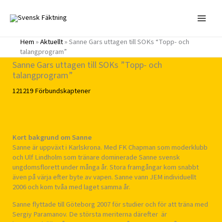
Hoppa
till
innehåll
Hem
»
Aktuellt
»
Sanne Gars uttagen till SOKs “Topp- och
talangprogram”
Sanne Gars uttagen till SOKs ”Topp- och
talangprogram”
121219
Förbundskaptener
Kort bakgrund om Sanne
Sanne är uppväxt i Karlskrona. Med FK Chapman som moderklubb
och Ulf Lindholm som tränare dominerade Sanne svensk
ungdomsflorett under många år. Stora framgångar kom snabbt
även på värja efter byte av vapen. Sanne vann JEM individuellt
2006 och kom tvåa med laget samma år.
Sanne flyttade till Göteborg 2007 för studier och för att träna med
Sergiy Paramanov. De största meriterna därefter är