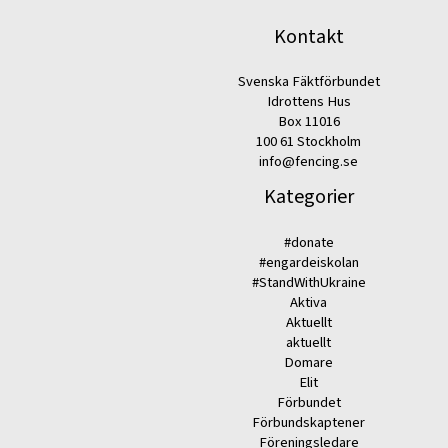
Kontakt
Svenska Fäktförbundet
Idrottens Hus
Box 11016
100 61 Stockholm
info@fencing.se
Kategorier
#donate
#engardeiskolan
#StandWithUkraine
Aktiva
Aktuellt
aktuellt
Domare
Elit
Förbundet
Förbundskaptener
Föreningsledare