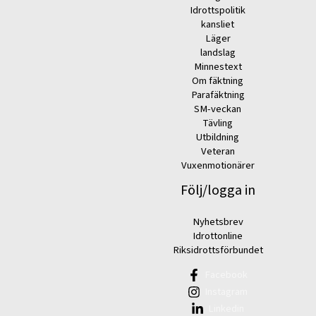
Idrottspolitik
kansliet
Läger
landslag
Minnestext
Om fäktning
Parafäktning
SM-veckan
Tävling
Utbildning
Veteran
Vuxenmotionärer
Följ/logga in
Nyhetsbrev
Idrottonline
Riksidrottsförbundet
Facebook
Instagram
Linkedin