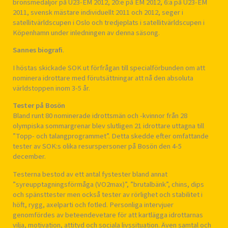
bronsmedaljör på U23-EM 2012, 20:e på EM 2012, 6:a på U23-EM
2011, svensk mästare individuellt 2011 och 2012, seger i
satellitvärldscupen i Oslo och tredjeplats i satellitvärldscupen i
Köpenhamn under inledningen av denna säsong.
Sannes biografi
.
I höstas skickade SOK ut förfrågan till specialförbunden om att
nominera idrottare med förutsättningar att nå den absoluta
världstoppen inom 3-5 år.
Tester på Bosön
Bland runt 80 nominerade idrottsmän och -kvinnor från 28
olympiska sommargrenar blev slutligen 21 idrottare uttagna till
”Topp- och talangprogrammet”. Detta skedde efter omfattande
tester av SOK:s olika resurspersoner på Bosön den 4-5
december.
Testerna bestod av ett antal fystester bland annat
”syreupptagningsförmåga (VO2max)”, ”brutalbänk”, chins, dips
och spänsttester men också tester av rörlighet och stabilitet i
höft, rygg, axelparti och fotled. Personliga intervjuer
genomfördes av beteendevetare för att kartlägga idrottarnas
vilja, motivation, attityd och sociala livssituation. Även samtal och