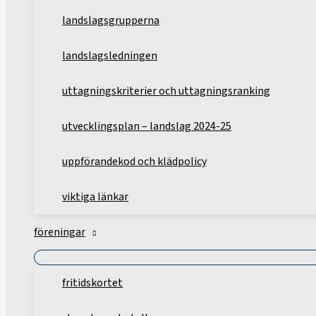
landslagsgrupperna
landslagsledningen
uttagningskriterier och uttagningsranking
utvecklingsplan – landslag 2024-25
uppförandekod och klädpolicy
viktiga länkar
föreningar
fritidskortet