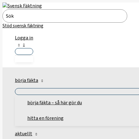
Hoppa
till
Search
innehåll
for:
Stöd svensk fäktning
Logga in
börja fäkta
börja fäkta – så här gör du
hitta en förening
aktuellt