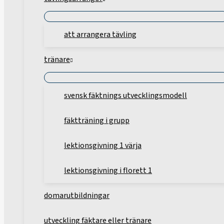
att arrangera tävling
tränare
svensk fäktnings utvecklingsmodell
fäktträning i grupp
lektionsgivning 1 värja
lektionsgivning i florett 1
domarutbildningar
utveckling fäktare eller tränare