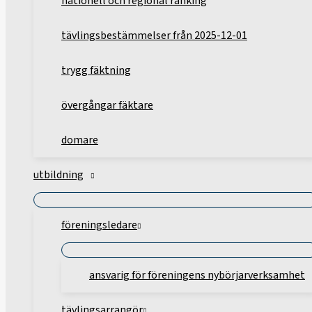
nationell och regional ranking
tävlingsbestämmelser från 2025-12-01
trygg fäktning
övergångar fäktare
domare
utbildning
föreningsledare
ansvarig för föreningens nybörjarverksamhet
tävlingsarrangör