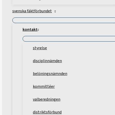
svenska fäktförbundet
kontakt
styrelse
disciplinnämden
belöningsnämnden
kommittéer
valberedningen
distriktsförbund