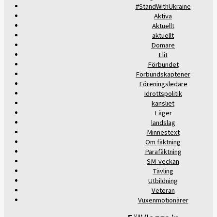
#StandWithUkraine
Aktiva
Aktuellt
aktuellt
Domare
Elit
Förbundet
Förbundskaptener
Föreningsledare
Idrottspolitik
kansliet
Läger
landslag
Minnestext
Om fäktning
Parafäktning
SM-veckan
Tävling
Utbildning
Veteran
Vuxenmotionärer