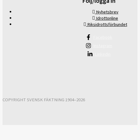
Följ/logga in
Nyhetsbrev
Idrottonline
Riksidrottsförbundet
Facebook
Instagram
Linkedin
COPYRIGHT SVENSK FÄKTNING 1904–2026