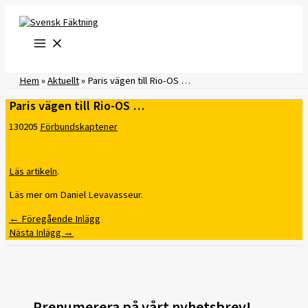
Hoppa
till
innehåll
Hem
»
Aktuellt
»
Paris vägen till Rio-OS …
Paris vägen till Rio-OS …
130205
Förbundskaptener
Läs artikeln
.
Läs mer om Daniel Levavasseur.
←
Föregående Inlägg
Nästa Inlägg
→
Prenumerera på vårt nyhetsbrev!