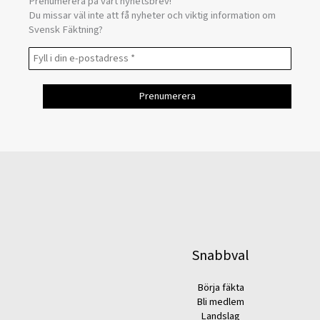
Prenumerera på vårt nyhetsbrev!
Du missar väl inte att få nyheter och viktig information om
Svensk Fäktning?
Snabbval
Börja fäkta
Bli medlem
Landslag