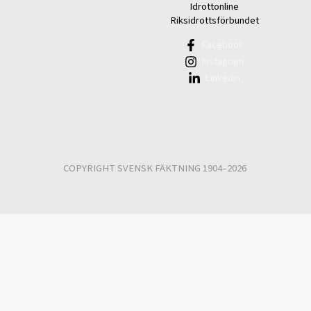
Idrottonline
Riksidrottsförbundet
Facebook
Instagram
Linkedin
COPYRIGHT SVENSK FÄKTNING 1904–2026