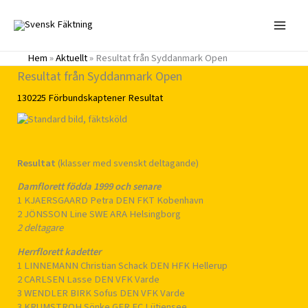
Hoppa
till
innehåll
Hem
»
Aktuellt
»
Resultat från Syddanmark Open
Resultat från Syddanmark Open
130225
Förbundskaptener
Resultat
Resultat
(klasser med svenskt deltagande)
Damflorett födda 1999 och senare
1 KJAERSGAARD Petra DEN FKT Kobenhavn
2 JÖNSSON Line SWE ARA Helsingborg
2 deltagare
Herrflorett kadetter
1 LINNEMANN Christian Schack DEN HFK Hellerup
2 CARLSEN Lasse DEN VFK Varde
3 WENDLER BIRK Sofus DEN VFK Varde
3 KRUMSTROH Sönke GER FC Lütjensee