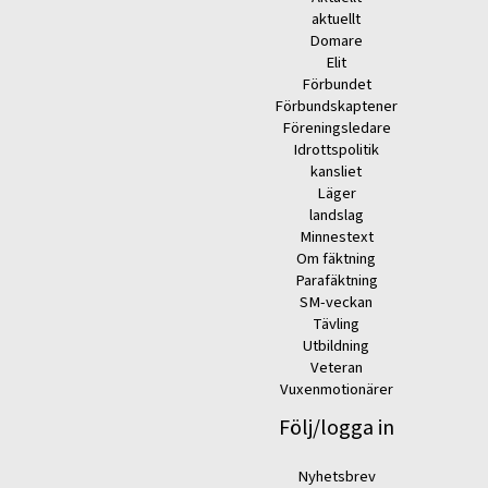
aktuellt
Domare
Elit
Förbundet
Förbundskaptener
Föreningsledare
Idrottspolitik
kansliet
Läger
landslag
Minnestext
Om fäktning
Parafäktning
SM-veckan
Tävling
Utbildning
Veteran
Vuxenmotionärer
Följ/logga in
Nyhetsbrev