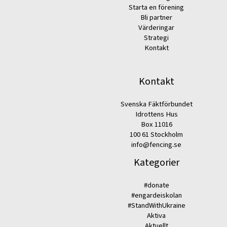
Starta en förening
Bli partner
Värderingar
Strategi
Kontakt
Kontakt
Svenska Fäktförbundet
Idrottens Hus
Box 11016
100 61 Stockholm
info@fencing.se
Kategorier
#donate
#engardeiskolan
#StandWithUkraine
Aktiva
Aktuellt