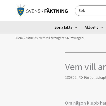
Hoppa
till
Search
innehåll
for:
Börja fäkta
Aktuellt
Hem
»
Aktuellt
»
Vem vill arrangera SM-tävlingar?
Vem vill a
130302
Förbundskap
Om någon klubb har 