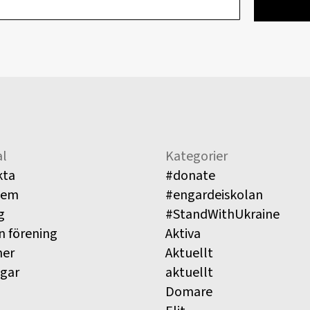
l
Kategorier
kta
#donate
lem
#engardeiskolan
g
#StandWithUkraine
n förening
Aktiva
ner
Aktuellt
ngar
aktuellt
Domare