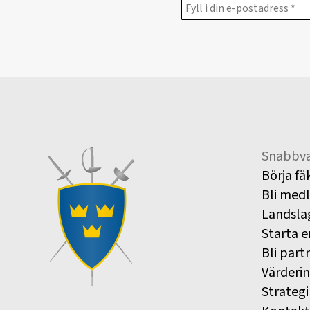
Snabbva
Börja fä
Bli med
Landsla
Starta e
Bli part
Värderi
Strategi