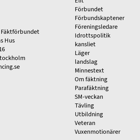
Elit
Förbundet
Förbundskaptener
Föreningsledare
 Fäktförbundet
Idrottspolitik
ns Hus
kansliet
16
Läger
Stockholm
landslag
ncing.se
Minnestext
Om fäktning
Parafäktning
SM-veckan
Tävling
Utbildning
Veteran
Vuxenmotionärer