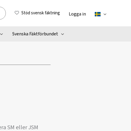
Stöd svensk fäktning
Logga in
Svenska Fäktförbundet
ra SM eller JSM