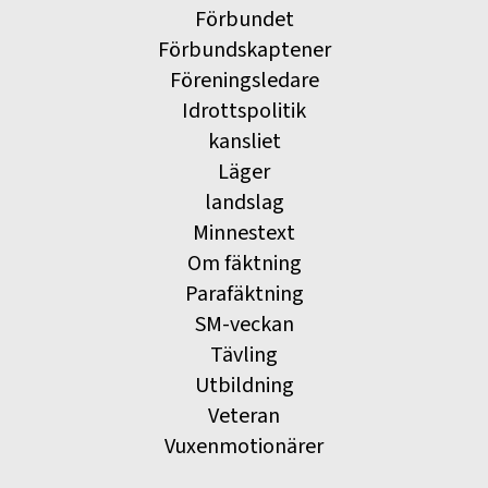
Förbundet
Förbundskaptener
Föreningsledare
Idrottspolitik
kansliet
Läger
landslag
Minnestext
Om fäktning
Parafäktning
SM-veckan
Tävling
Utbildning
Veteran
Vuxenmotionärer