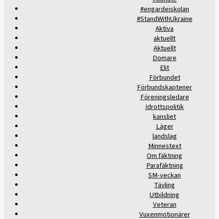
#engardeiskolan
#StandWithUkraine
Aktiva
aktuellt
Aktuellt
Domare
Elit
Förbundet
Förbundskaptener
Föreningsledare
Idrottspolitik
kansliet
Läger
landslag
Minnestext
Om fäktning
Parafäktning
SM-veckan
Tävling
Utbildning
Veteran
Vuxenmotionärer