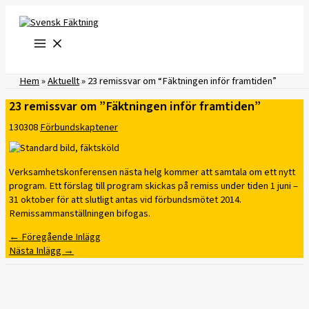
Hoppa
till
innehåll
Hem
»
Aktuellt
»
23 remissvar om “Fäktningen inför framtiden”
23 remissvar om ”Fäktningen inför framtiden”
130308
Förbundskaptener
Verksamhetskonferensen nästa helg kommer att samtala om ett nytt
program. Ett förslag till program skickas på remiss under tiden 1 juni –
31 oktober för att slutligt antas vid förbundsmötet 2014.
Remissammanställningen bifogas.
←
Föregående Inlägg
Nästa Inlägg
→