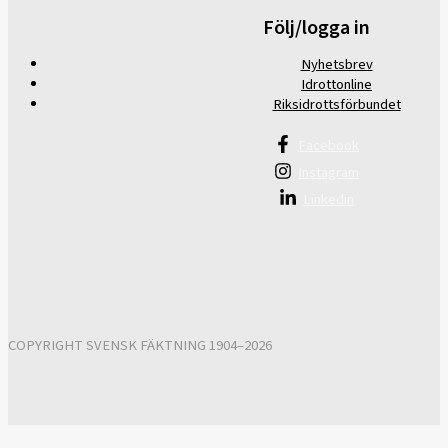
Följ/logga in
Nyhetsbrev
Idrottonline
Riksidrottsförbundet
Facebook
Instagram
Linkedin
COPYRIGHT SVENSK FÄKTNING 1904–2026