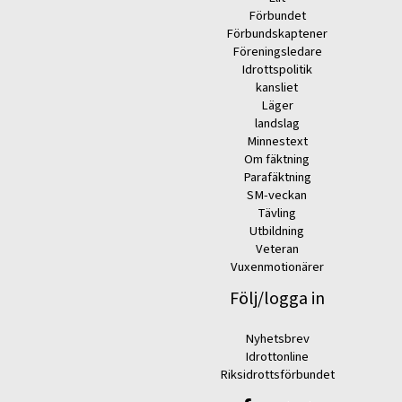
Förbundet
Förbundskaptener
Föreningsledare
Idrottspolitik
kansliet
Läger
landslag
Minnestext
Om fäktning
Parafäktning
SM-veckan
Tävling
Utbildning
Veteran
Vuxenmotionärer
Följ/logga in
Nyhetsbrev
Idrottonline
Riksidrottsförbundet