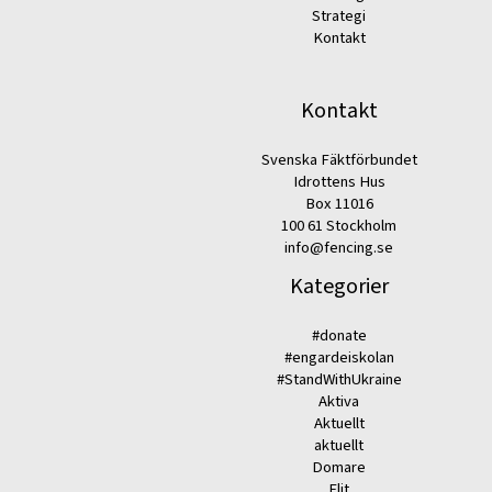
Strategi
Kontakt
Kontakt
Svenska Fäktförbundet
Idrottens Hus
Box 11016
100 61 Stockholm
info@fencing.se
Kategorier
#donate
#engardeiskolan
#StandWithUkraine
Aktiva
Aktuellt
aktuellt
Domare
Elit