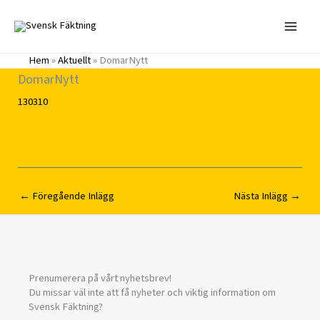
Hoppa
till
innehåll
Hem
»
Aktuellt
»
DomarNytt
DomarNytt
130310
←
Föregående Inlägg
Nästa Inlägg
→
Prenumerera på vårt nyhetsbrev!
Du missar väl inte att få nyheter och viktig information om
Svensk Fäktning?