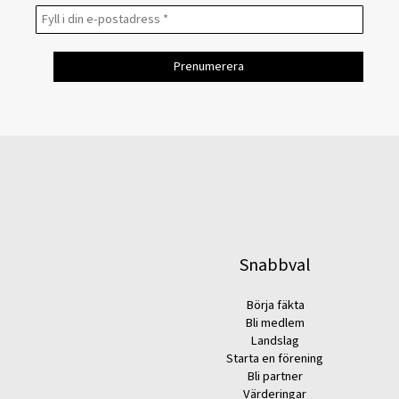
Snabbval
Börja fäkta
Bli medlem
Landslag
Starta en förening
Bli partner
Värderingar