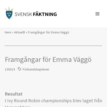
Hoppa
till
innehåll
Hem
»
Aktuellt
»
Framgångar för Emma Väggö
Framgångar för Emma Väggö
130314
Förbundskaptener
Resultat
I Ivy Round Robin championships blev laget från