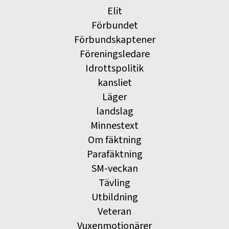
Elit
Förbundet
Förbundskaptener
Föreningsledare
Idrottspolitik
kansliet
Läger
landslag
Minnestext
Om fäktning
Parafäktning
SM-veckan
Tävling
Utbildning
Veteran
Vuxenmotionärer