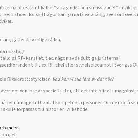
ritikerna oförskämt kallar ”smygandet och smusslandet” är viktigar
tt. Remistiden för skitfrågor kan gärna få vara lång, även om överd
dvikas.
tum, gäller de vanliga råden:
nda misstag!
älld på RF- kansliet, t.ex. någon av de duktiga juristerna!
gsordföranden till t.ex. RF-chef eller styrelseledamot i Sveriges
hela Riksidrottsstyrelsen:
Vad kan vi alla lära av det här?
 även om den inte är speciellt stor, att det inte blir ett magplask
ehåller nämligen ett antal kompetenta personer. Om de också skull
skulle förpassas till historien. Vilket öde!
förbunden
.
ppropet.