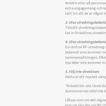
direktiv eller på persons
extra engagemang och kun
sätt tro att de är något e
3. Utse utredningsledamö
Tillsätt utredningsledam
tas in förbättras utredn
4. Utse utredningsledamö
En central RF-utredning m
ledamot som kommer med ö
sammansättningen. Efter
nya idéer inte kommer in i
5. Följ inte direktiven
Detta är ett mycket vikt
”Arbetet bör ske i bred dia
kommunernas stöd inte kom
Låtsas som om det regnar
bryr sig lika lite om RF-