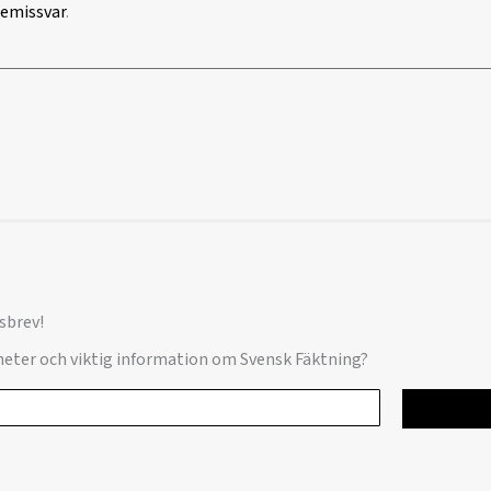
remissvar
.
sbrev!
yheter och viktig information om Svensk Fäktning?