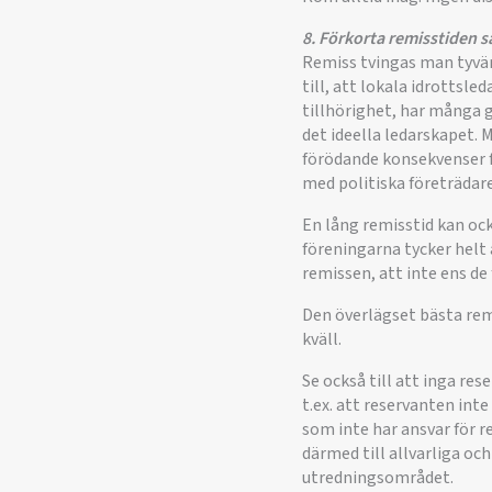
8. Förkorta remisstiden 
Remiss tvingas man tyvärr
till, att lokala idrottsl
tillhörighet, har många 
det ideella ledarskapet. 
förödande konsekvenser fö
med politiska företrädare
En lång remisstid kan ock
föreningarna tycker helt 
remissen, att inte ens de 
Den överlägset bästa remi
kväll.
Se också till att inga re
t.ex. att reservanten int
som inte har ansvar för r
därmed till allvarliga oc
utredningsområdet.