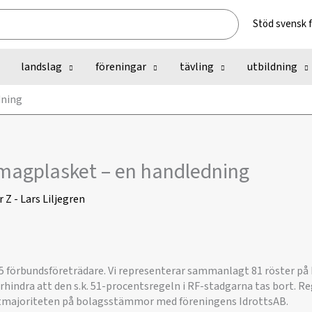
Stöd svensk 
landslag
föreningar
tävling
utbildning
dning
magplasket – en handledning
r
Z - Lars Liljegren
35 förbundsföreträdare. Vi representerar sammanlagt 81 röster p
rhindra att den s.k. 51-procentsregeln i RF-stadgarna tas bort. Re
tmajoriteten på bolagsstämmor med föreningens IdrottsAB.