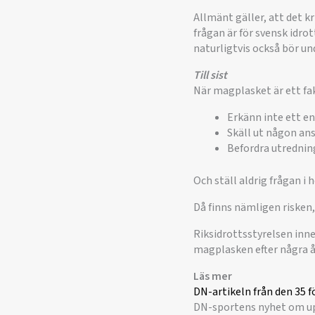
Allmänt gäller, att det k
frågan är för svensk idro
naturligtvis också bör un
Till sist
När magplasket är ett fak
Erkänn inte ett e
Skäll ut någon anst
Befordra utrednin
Och ställ aldrig frågan i 
Då finns nämligen risken,
Riksidrottsstyrelsen inn
magplasken efter några år 
Läs mer
DN-artikeln från den 35 
DN-sportens nyhet om u