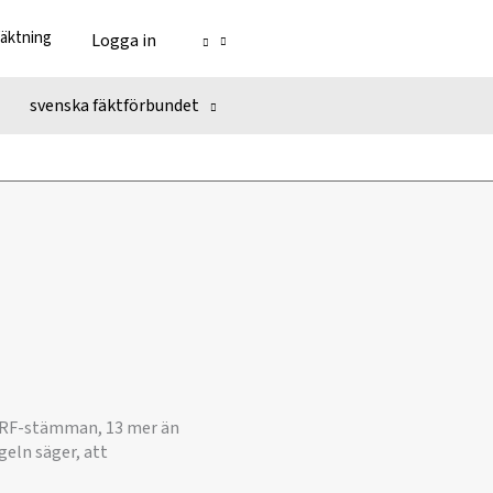
fäktning
Logga in
svenska fäktförbundet
å RF-stämman, 13 mer än
geln säger, att