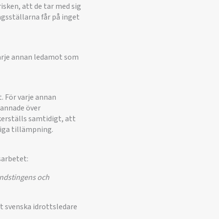
isken, att de tar med sig
gsställarna får på inget
varje annan ledamot som
t. För varje annan
bannade över
rställs samtidigt, att
liga tillämpning.
sarbetet:
landstingens och
t svenska idrottsledare