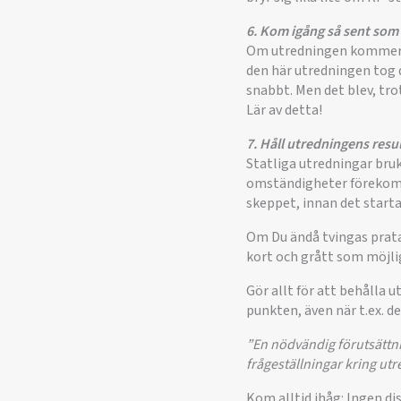
6. Kom igång så sent som 
Om utredningen kommer igå
den här utredningen tog d
snabbt. Men det blev, tro
Lär av detta!
7. Håll utredningens resu
Statliga utredningar bruk
omständigheter förekomma
skeppet, innan det starta
Om Du ändå tvingas prata
kort och grått som möjlig
Gör allt för att behålla
punkten, även när t.ex. de
”En nödvändig förutsättni
frågeställningar kring ut
Kom alltid ihåg: Ingen d