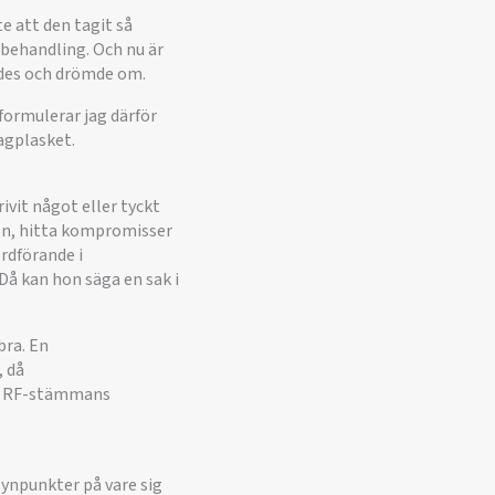
e att den tagit så
s behandling. Och nu är
ades och drömde om.
 formulerar jag därför
magplasket.
ivit något eller tyckt
rson, hitta kompromisser
ordförande i
 Då kan hon säga en sak i
bra. En
, då
för RF-stämmans
ynpunkter på vare sig