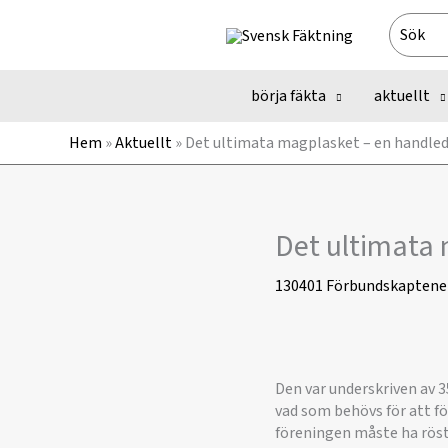
Hoppa
Search
till
for:
innehåll
börja fäkta
aktuellt
Hem
»
Aktuellt
»
Det ultimata magplasket – en handle
Det ultimata 
130401
Förbundskaptene
Den var underskriven av 
vad som behövs för att fö
föreningen måste ha rös