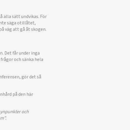
 alla sätt undvikas. För
nte säga otillåtet,
på väg att gå åt skogen.
. Det får under inga
 frågor och sänka hela
nferensen, gör det så
enhård på den här
 synpunkter och
am”.