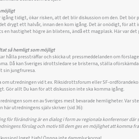
möjligt
ng tidigt, ökar risken, att det blir diskussion om den. Det bör på
et drygt ett halvår, innan den kom igång. Det är onödigt, för att i
ts en hastighet högre än blixtens, ändå ett magplask. Här var det 
ltat så hemligt som möjligt
ar hålla pressträffar och skicka ut pressmeddelanden om förslagen
. Då kan Sveriges idrottsledare se bristerna, ställa oförskämda
t sin jungfruresa.
 om utredningen vid t.ex. Riksidrottsforum eller SF-ordförandeko
t. Gör allt Du kan för att diskussion inte ska komma igång.
 utredningen som en av Sveriges mest bevarade hemligheter. Var st
n här utredningens själv skriver (sid 36):
ng för förändring är en dialog i form av regionala konferenser där
redningens förslag och motiv till dem ges en möjlighet att komma fr
iskussion! Inget tjafs! Öppna inte dammluckorna!