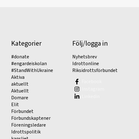
Kategorier
Följ/logga in
#donate
Nyhetsbrev
#engardeiskolan
Idrottonline
#StandWithUkraine
Riksidrottsförbundet
Aktiva
Facebook
aktuellt
Instagram
Aktuellt
Linkedin
Domare
Elit
Förbundet
Förbundskaptener
Föreningsledare
Idrottspolitik
kansliet