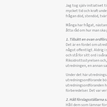
Jag tog själv initiativet
mycket tid och kraft under
frågan död, stendöd, tv
Många har frågat, nästan 
åtta råd om hur man ska g
1. Tillsätt en ovan ordfö
Det är en fördel om utred
något offentligt. Aldrig 
och stå för sitt ord i svå
Riksidrottsstyrelsen och,
utredningen, en annan sak
Under det här utredningsa
utredningsordförande bör 
utredningsordföranden ha
förberedelser. Det var ver
2. Håll förslagsställarna 
Håll dem som lämnar förs