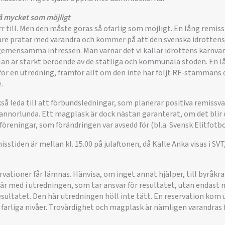
så mycket som möjligt
 till. Men den måste göras så ofarlig som möjligt. En lång remissti
edare pratar med varandra och kommer på att den svenska idrottens
gemensamma intressen. Man värnar det vi kallar idrottens kärnvärd
Man är starkt beroende av de statliga och kommunala stöden. En l
r en utredning, framför allt om den inte har följt RF-stämmans di
.
så leda till att förbundsledningar, som planerar positiva remissvar
annorlunda. Ett magplask är dock nästan garanterat, om det blir of
föreningar, som förändringen var avsedd för (bl.a. Svensk Elitfotboll
sstiden är mellan kl. 15.00 på julaftonen, då Kalle Anka visas i SV
servationer får lämnas. Hänvisa, om inget annat hjälper, till byråk
e är med i utredningen, som tar ansvar för resultatet, utan endast 
esultatet. Den här utredningen höll inte tätt. En reservation kom
h farliga nivåer. Trovärdighet och magplask är nämligen varandras 