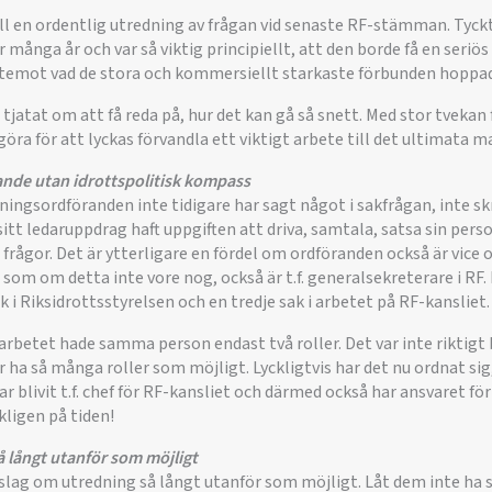
 till en ordentlig utredning av frågan vid senaste RF-stämman. Tyckt
 många år och var så viktig principiellt, att den borde få en seriö
ärtemot vad de stora och kommersiellt starkaste förbunden hopp
tjatat om att få reda på, hur det kan gå så snett. Med stor tvekan
öra för att lyckas förvandla ett viktigt arbete till det ultimata 
rande utan idrottspolitisk kompass
ningsordföranden inte tidigare har sagt något i sakfrågan, inte skr
i sitt ledaruppdrag haft uppgiften att driva, samtala, satsa sin pe
ra frågor. Det är ytterligare en fördel om ordföranden också är vice 
 som om detta inte vore nog, också är t.f. generalsekreterare i RF.
 i Riksidrottsstyrelsen och en tredje sak i arbetet på RF-kansliet.
rbetet hade samma person endast två roller. Det var inte riktigt 
ha så många roller som möjligt. Lyckligtvis har det nu ordnat sig
r blivit t.f. chef för RF-kansliet och därmed också har ansvaret 
kligen på tiden!
så långt utanför som möjligt
lag om utredning så långt utanför som möjligt. Låt dem inte ha s