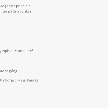
e ju mer principiell
rifter på den punkten
 Olympiska Kommitté!
 nästa gång.
e börja bry sig, kanske