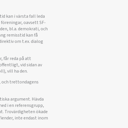
d kan i värsta fall leda
 föreningar, oavsett SF-
en, bl.a. demokrati, och
ång remisstid kan få
rektiv om t.ex. dialog
, får reda på att
fentligt, vid sidan av
), vill ha den.
T, och trettondagens
ratiska argument. Hävda
med i en referensgrupp,
 ut. Trovärdigheten ökade
fiender, inte endast inom