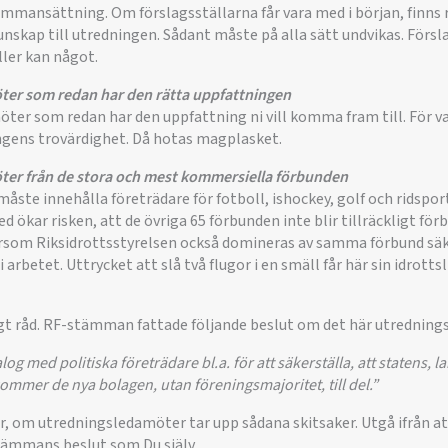
ammansättning. Om förslagsställarna får vara med i början, finns r
skap till utredningen. Sådant måste på alla sätt undvikas. Försla
ller kan något.
ter som redan har den rätta uppfattningen
öter som redan har den uppfattning ni vill komma fram till. För 
ingens trovärdighet. Då hotas magplasket.
ter från de stora och mest kommersiella förbunden
åste innehålla företrädare för fotboll, ishockey, golf och ridspor
kar risken, att de övriga 65 förbunden inte blir tillräckligt för
som Riksidrottsstyrelsen också domineras av samma förbund säke
 arbetet. Uttrycket att slå två flugor i en smäll får här sin idrotts
igt råd. RF-stämman fattade följande beslut om det här utredning
log med politiska företrädare bl.a. för att säkerställa, att statens, 
mer de nya bolagen, utan föreningsmajoritet, till del.”
, om utredningsledamöter tar upp sådana skitsaker. Utgå ifrån at
stämmans beslut som Du själv.