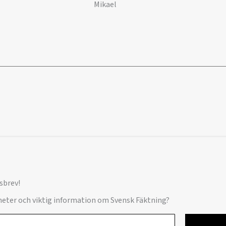
Mikael
sbrev!
yheter och viktig information om Svensk Fäktning?