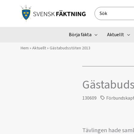
Hoppa
till
Search
innehåll
for:
Börja fäkta
Aktuellt
Hem
»
Aktuellt
»
Gästabudsstöten 2013
Gästabuds
130609
Förbundskap
Tävlingen hade samla