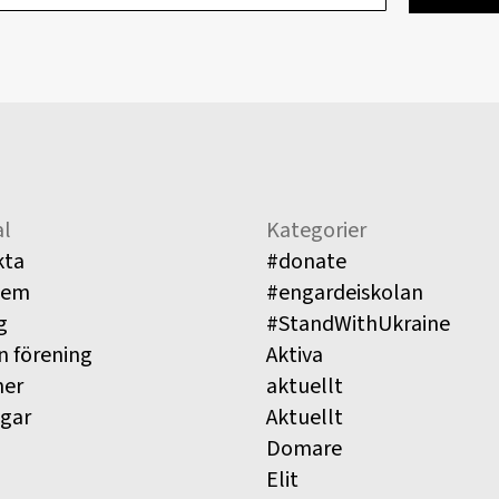
l
Kategorier
kta
#donate
lem
#engardeiskolan
g
#StandWithUkraine
n förening
Aktiva
ner
aktuellt
ngar
Aktuellt
Domare
Elit