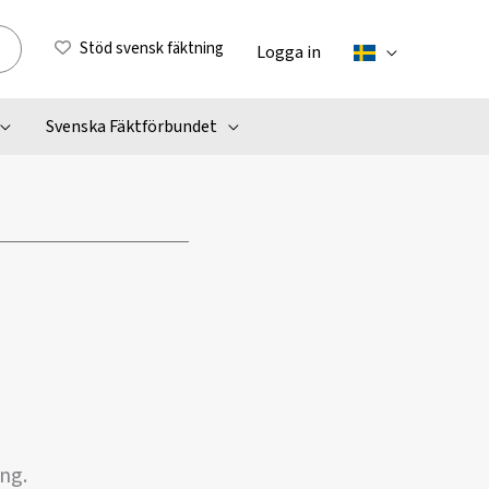
Stöd svensk fäktning
Logga in
Svenska Fäktförbundet
ng.