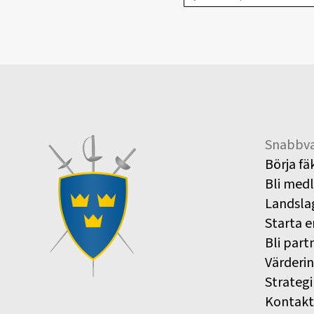
Snabbva
Börja fä
Bli med
Landsla
Starta e
Bli part
Värderi
Strategi
Kontakt