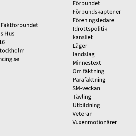
Förbundet
Förbundskaptener
Föreningsledare
 Fäktförbundet
Idrottspolitik
ns Hus
kansliet
16
Läger
Stockholm
landslag
ncing.se
Minnestext
Om fäktning
Parafäktning
SM-veckan
Tävling
Utbildning
Veteran
Vuxenmotionärer