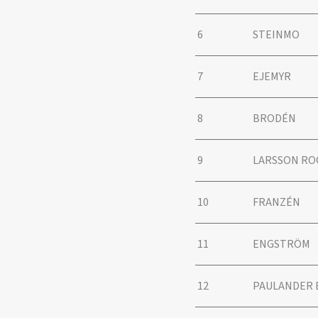
6
STEINMO
7
EJEMYR
8
BRODÉN
9
LARSSON RO
10
FRANZÉN
11
ENGSTRÖM
12
PAULANDER 