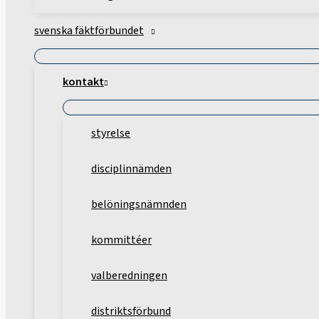
svenska fäktförbundet
kontakt
styrelse
disciplinnämden
belöningsnämnden
kommittéer
valberedningen
distriktsförbund