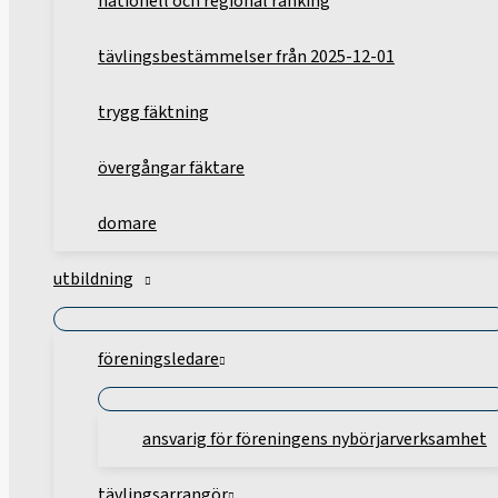
nationell och regional ranking
tävlingsbestämmelser från 2025-12-01
trygg fäktning
övergångar fäktare
domare
utbildning
föreningsledare
ansvarig för föreningens nybörjarverksamhet
tävlingsarrangör