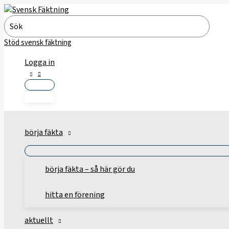
Hoppa
till
Search
innehåll
for:
Stöd svensk fäktning
Logga in
börja fäkta
börja fäkta – så här gör du
hitta en förening
aktuellt