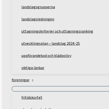
landslagsgrupperna
landslagsledningen
uttagningskriterier och uttagningsranking
utvecklingsplan – landslag 2024-25
uppförandekod och klädpolicy
viktiga länkar
föreningar
fritidskortet