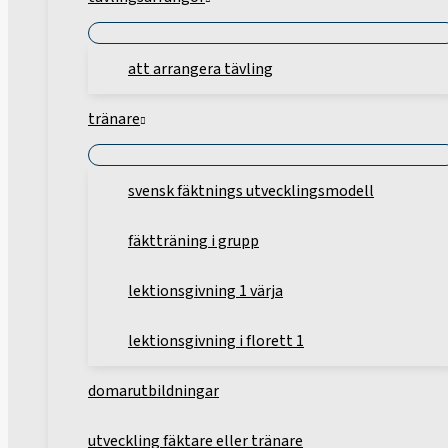
att arrangera tävling
tränare
svensk fäktnings utvecklingsmodell
fäktträning i grupp
lektionsgivning 1 värja
lektionsgivning i florett 1
domarutbildningar
utveckling fäktare eller tränare