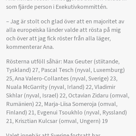
som fjärde person i Exekutivkommittén.
– Jag är stolt och glad över att en majoritet av
alla europeiska länder valde att rösta på mig
och över att jag fick röster från alla läger,
kommenterar Ana.
Rösterna utföll såhär: Max Geuter (stiitande,
Tyskland) 27, Pascal Tesch (nyval, Luxemburg)
25, Ana Valero-Collantes (nyval, Sverige) 23,
Nuala McGarrity (nyval, Irland) 22, Vladimir
Skhlar (nyval, Israel) 22, Octavian Zidaru (omval,
Rumänien) 22, Marja-Liisa Someroja (omval,
Finland) 21, Evgenui Tsoukhlo (nyval, Ryssland)
21, Krisztian Kulcsar (omval, Ungern) 19
Valet innebär att Sverige fortsatt har