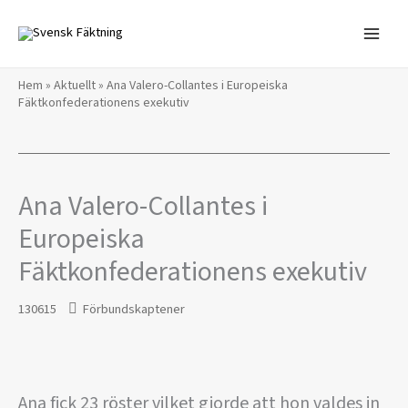
Hoppa
till
innehåll
Hem
»
Aktuellt
»
Ana Valero-Collantes i Europeiska
Fäktkonfederationens exekutiv
Ana Valero-Collantes i
Europeiska
Fäktkonfederationens exekutiv
130615
Förbundskaptener
Ana fick 23 röster vilket gjorde att hon valdes in