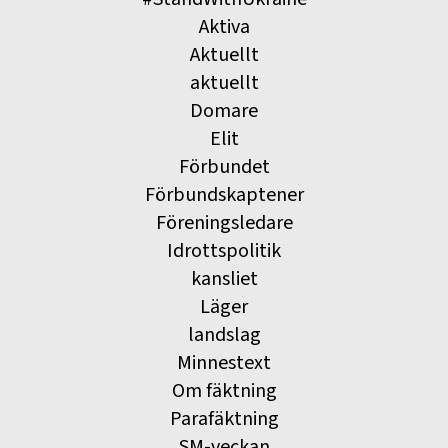
Aktiva
Aktuellt
aktuellt
Domare
Elit
Förbundet
Förbundskaptener
Föreningsledare
Idrottspolitik
kansliet
Läger
landslag
Minnestext
Om fäktning
Parafäktning
SM-veckan