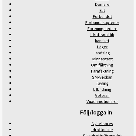
Domare
Elit
Förbundet
Förbundskaptener
Föreningsledare
Idrottspolitik
kansliet
Läger
landslag
Minnestext
Om fäktning
Parafäktning
SM-veckan
Tävling
Utbildning
Veteran
Vuxenmotionärer
Följ/logga in
Nyhetsbrev
Idrottonline
Riksidrottsförbundet