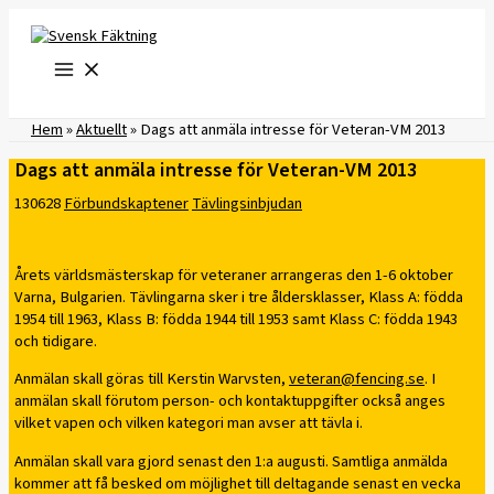
Hoppa
till
innehåll
Hem
»
Aktuellt
»
Dags att anmäla intresse för Veteran-VM 2013
Dags att anmäla intresse för Veteran-VM 2013
130628
Förbundskaptener
Tävlingsinbjudan
Årets världsmästerskap för veteraner arrangeras den 1-6 oktober
Varna, Bulgarien. Tävlingarna sker i tre åldersklasser, Klass A: födda
1954 till 1963, Klass B: födda 1944 till 1953 samt Klass C: födda 1943
och tidigare.
Anmälan skall göras till Kerstin Warvsten,
veteran@fencing.se
. I
anmälan skall förutom person- och kontaktuppgifter också anges
vilket vapen och vilken kategori man avser att tävla i.
Anmälan skall vara gjord senast den 1:a augusti. Samtliga anmälda
kommer att få besked om möjlighet till deltagande senast en vecka