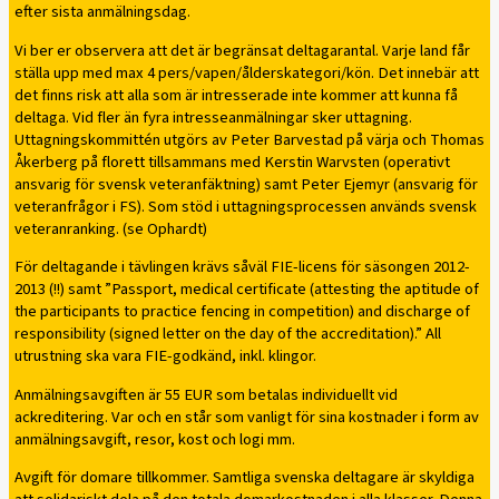
efter sista anmälningsdag.
Vi ber er observera att det är begränsat deltagarantal. Varje land får
ställa upp med max 4 pers/vapen/ålderskategori/kön. Det innebär att
det finns risk att alla som är intresserade inte kommer att kunna få
deltaga. Vid fler än fyra intresseanmälningar sker uttagning.
Uttagningskommittén utgörs av Peter Barvestad på värja och Thomas
Åkerberg på florett tillsammans med Kerstin Warvsten (operativt
ansvarig för svensk veteranfäktning) samt Peter Ejemyr (ansvarig för
veteranfrågor i FS). Som stöd i uttagningsprocessen används svensk
veteranranking. (se Ophardt)
För deltagande i tävlingen krävs såväl FIE-licens för säsongen 2012-
2013 (!!) samt ”Passport, medical certificate (attesting the aptitude of
the participants to practice fencing in competition) and discharge of
responsibility (signed letter on the day of the accreditation).” All
utrustning ska vara FIE-godkänd, inkl. klingor.
Anmälningsavgiften är 55 EUR som betalas individuellt vid
ackreditering. Var och en står som vanligt för sina kostnader i form av
anmälningsavgift, resor, kost och logi mm.
Avgift för domare tillkommer. Samtliga svenska deltagare är skyldiga