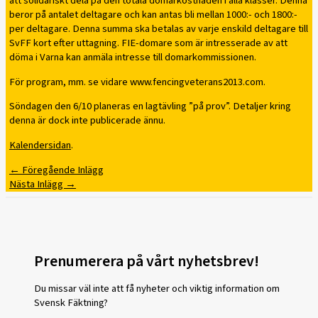
att solidariskt dela på den totala domarkostnaden i alla klasser. Denna
beror på antalet deltagare och kan antas bli mellan 1000:- och 1800:-
per deltagare. Denna summa ska betalas av varje enskild deltagare till
SvFF kort efter uttagning. FIE-domare som är intresserade av att
döma i Varna kan anmäla intresse till domarkommissionen.
För program, mm. se vidare www.fencingveterans2013.com.
Söndagen den 6/10 planeras en lagtävling ”på prov”. Detaljer kring
denna är dock inte publicerade ännu.
Kalendersidan
.
←
Föregående Inlägg
Nästa Inlägg
→
Prenumerera på vårt nyhetsbrev!
Du missar väl inte att få nyheter och viktig information om
Svensk Fäktning?