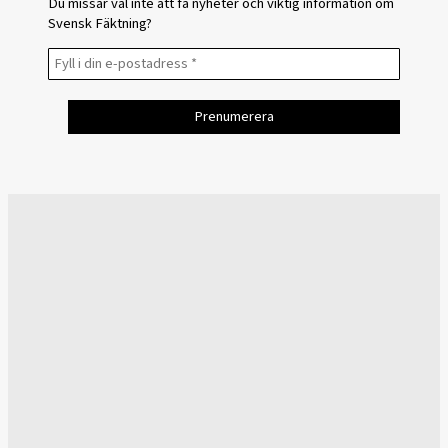
Du missar väl inte att få nyheter och viktig information om
Svensk Fäktning?