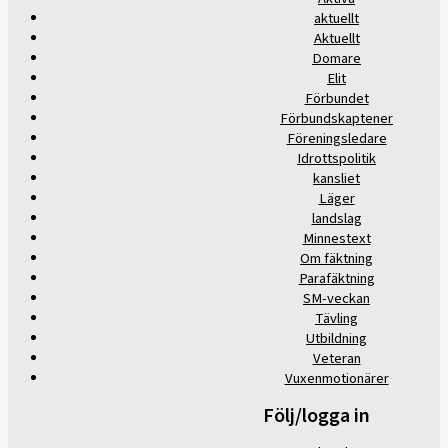
aktuellt
Aktuellt
Domare
Elit
Förbundet
Förbundskaptener
Föreningsledare
Idrottspolitik
kansliet
Läger
landslag
Minnestext
Om fäktning
Parafäktning
SM-veckan
Tävling
Utbildning
Veteran
Vuxenmotionärer
Följ/logga in