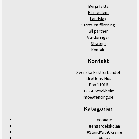
Börja fäkta
Bli medlem
Landslag
Starta en förening
Bli partner
Värderingar
Strategi
Kontakt
Kontakt
Svenska Fäktförbundet
Idrottens Hus
Box 11016
100 61 Stockholm
info@fencing.se
Kategorier
#donate
#engardeiskolan
#StandWithUkraine
Aktiva