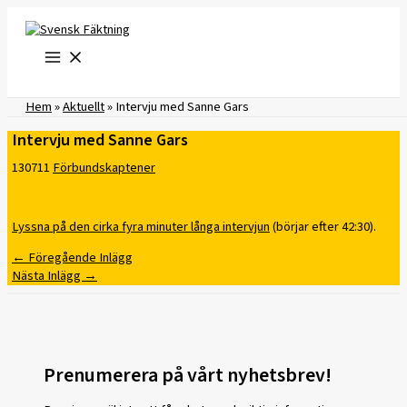
Hoppa
till
innehåll
Hem
»
Aktuellt
»
Intervju med Sanne Gars
Intervju med Sanne Gars
130711
Förbundskaptener
Lyssna på den cirka fyra minuter långa intervjun
(börjar efter 42:30).
←
Föregående Inlägg
Nästa Inlägg
→
Prenumerera på vårt nyhetsbrev!