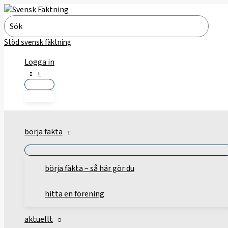
Hoppa
till
Search
innehåll
for:
Stöd svensk fäktning
Logga in
börja fäkta
börja fäkta – så här gör du
hitta en förening
aktuellt