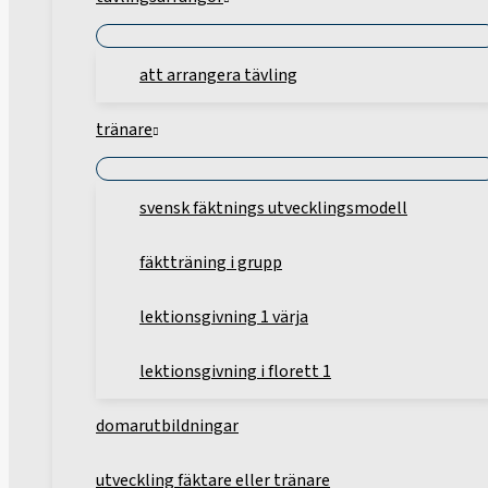
att arrangera tävling
tränare
svensk fäktnings utvecklingsmodell
fäktträning i grupp
lektionsgivning 1 värja
lektionsgivning i florett 1
domarutbildningar
utveckling fäktare eller tränare