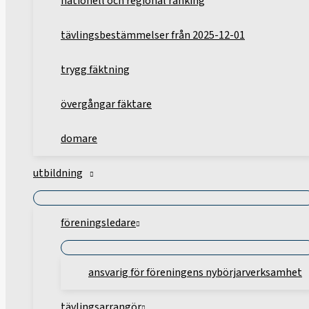
nationell och regional ranking
tävlingsbestämmelser från 2025-12-01
trygg fäktning
övergångar fäktare
domare
utbildning
föreningsledare
ansvarig för föreningens nybörjarverksamhet
tävlingsarrangör