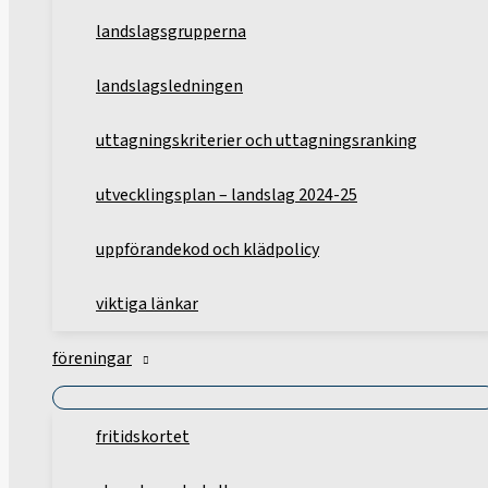
landslagsgrupperna
landslagsledningen
uttagningskriterier och uttagningsranking
utvecklingsplan – landslag 2024-25
uppförandekod och klädpolicy
viktiga länkar
föreningar
fritidskortet