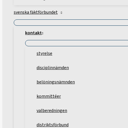
svenska fäktförbundet
kontakt
styrelse
disciplinnämden
belöningsnämnden
kommittéer
valberedningen
distriktsförbund