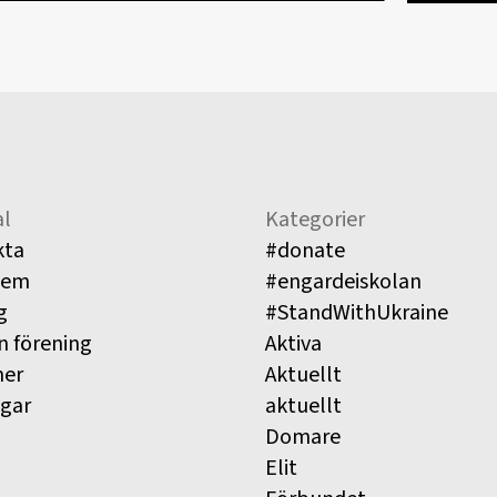
l
Kategorier
kta
#donate
lem
#engardeiskolan
g
#StandWithUkraine
n förening
Aktiva
ner
Aktuellt
ngar
aktuellt
Domare
Elit