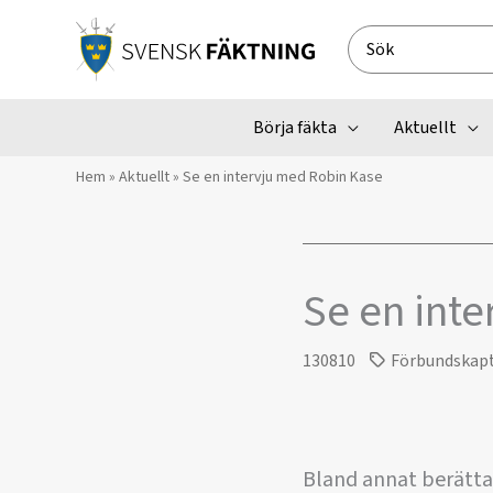
Hoppa
till
Search
innehåll
for:
Börja fäkta
Aktuellt
Hem
»
Aktuellt
»
Se en intervju med Robin Kase
Se en int
130810
Förbundskap
Bland annat berätta