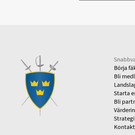
Snabbva
Börja fä
Bli med
Landsla
Starta e
Bli part
Värderi
Strategi
Kontakt