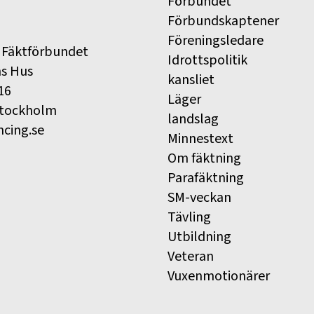
Förbundet
Förbundskaptener
Föreningsledare
 Fäktförbundet
Idrottspolitik
ns Hus
kansliet
16
Läger
Stockholm
landslag
ncing.se
Minnestext
Om fäktning
Parafäktning
SM-veckan
Tävling
Utbildning
Veteran
Vuxenmotionärer