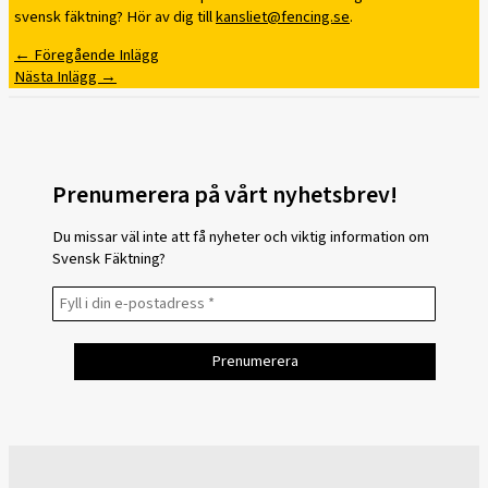
svensk fäktning? Hör av dig till
kansliet@fencing.se
.
←
Föregående Inlägg
Nästa Inlägg
→
Prenumerera på vårt nyhetsbrev!
Du missar väl inte att få nyheter och viktig information om
Svensk Fäktning?