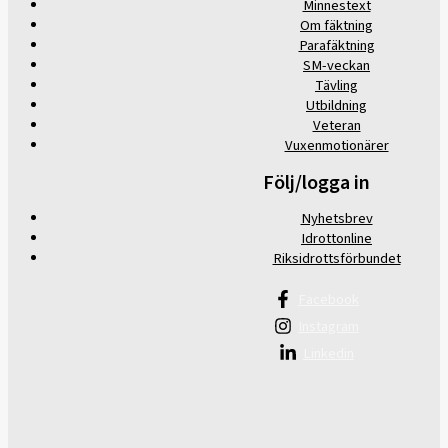
Minnestext
Om fäktning
Parafäktning
SM-veckan
Tävling
Utbildning
Veteran
Vuxenmotionärer
Följ/logga in
Nyhetsbrev
Idrottonline
Riksidrottsförbundet
Facebook
Instagram
Linkedin