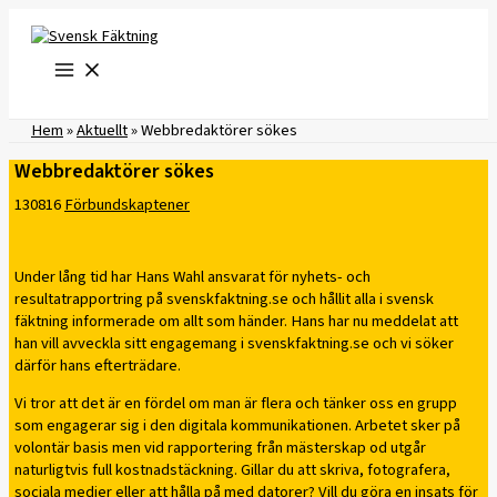
Hoppa
till
innehåll
Hem
»
Aktuellt
»
Webbredaktörer sökes
Webbredaktörer sökes
130816
Förbundskaptener
Under lång tid har Hans Wahl ansvarat för nyhets- och
resultatrapportring på svenskfaktning.se och hållit alla i svensk
fäktning informerade om allt som händer. Hans har nu meddelat att
han vill avveckla sitt engagemang i svenskfaktning.se och vi söker
därför hans efterträdare.
Vi tror att det är en fördel om man är flera och tänker oss en grupp
som engagerar sig i den digitala kommunikationen. Arbetet sker på
volontär basis men vid rapportering från mästerskap od utgår
naturligtvis full kostnadstäckning. Gillar du att skriva, fotografera,
sociala medier eller att hålla på med datorer? Vill du göra en insats för