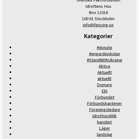
Svenska Fäktförbundet
Idrottens Hus
Box 11016
100 61 Stockholm
info@fencing.se
Kategorier
#donate
#engardeiskolan
#StandWithUkraine
Aktiva
Aktuellt
aktuellt
Domare
Elit
Förbundet
Förbundskaptener
Föreningsledare
Idrottspolitik
kansliet
Läger
landslag