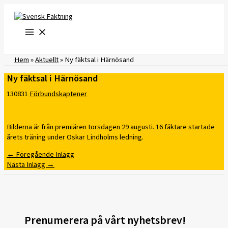
Hoppa
till
innehåll
Hem
»
Aktuellt
»
Ny fäktsal i Härnösand
Ny fäktsal i Härnösand
130831
Förbundskaptener
Bilderna är från premiären torsdagen 29 augusti. 16 fäktare startade
årets träning under Oskar Lindholms ledning.
←
Föregående Inlägg
Nästa Inlägg
→
Prenumerera på vårt nyhetsbrev!