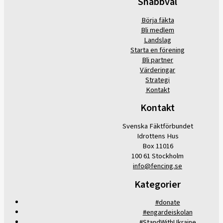
Snabbval
Börja fäkta
Bli medlem
Landslag
Starta en förening
Bli partner
Värderingar
Strategi
Kontakt
Kontakt
Svenska Fäktförbundet
Idrottens Hus
Box 11016
100 61 Stockholm
info@fencing.se
Kategorier
#donate
#engardeiskolan
#StandWithUkraine