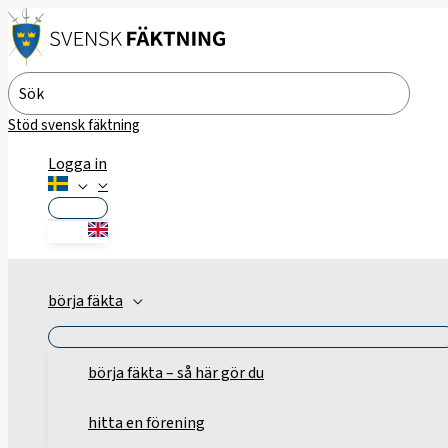
Hoppa
till
innehåll
Search
for:
Stöd svensk fäktning
Logga in
börja fäkta
börja fäkta – så här gör du
hitta en förening