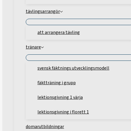
tävlingsarrangör
att arrangera tävling
tränare
svensk fäktnings utvecklingsmodell
fäktträning i grupp
lektionsgivning 1 värja
lektionsgivning i florett 1
domarutbildningar