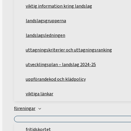
viktig information kring landslag
landslagsgrupperna
landslagsledningen
uttagningskriterier och uttagningsranking
utvecklingsplan – landslag 2024-25
uppförandekod och klädpolicy
viktiga länkar
föreningar
fritidskortet