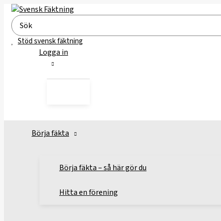
Hoppa
till
Search
innehåll
for:
Stöd svensk fäktning
Logga in
Börja fäkta
Börja fäkta – så här gör du
Hitta en förening