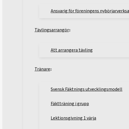
Ansvarig för föreningens nybörjarverk
Tävlingsarrangör
Att arrangera tävling
Tränare
Svensk Fäktnings utvecklingsmodell
Fäktträning i grupp
Lektionsgivning 1 värja