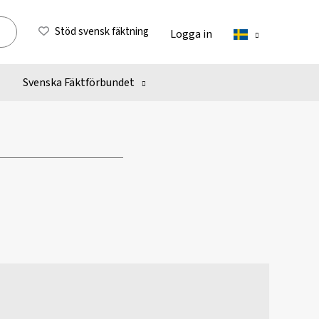
Stöd svensk fäktning
Logga in
Svenska Fäktförbundet