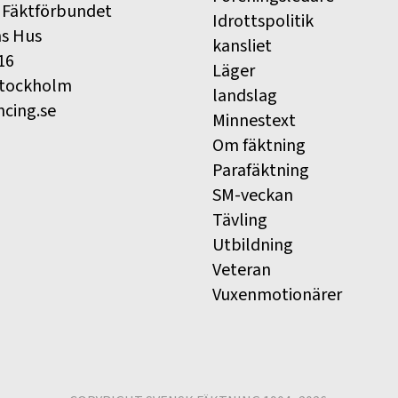
 Fäktförbundet
Idrottspolitik
ns Hus
kansliet
16
Läger
Stockholm
landslag
ncing.se
Minnestext
Om fäktning
Parafäktning
SM-veckan
Tävling
Utbildning
Veteran
Vuxenmotionärer