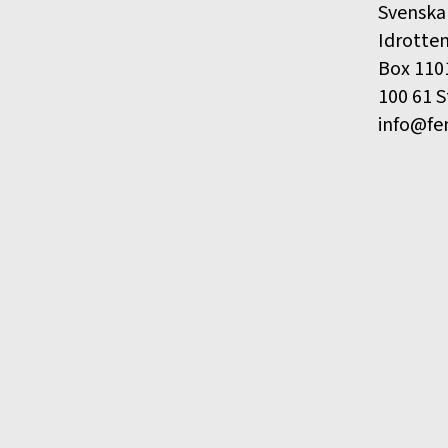
Svenska
Idrotte
Box 110
100 61 
info@fe