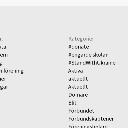
l
Kategorier
kta
#donate
lem
#engardeiskolan
g
#StandWithUkraine
n förening
Aktiva
ner
aktuellt
ngar
Aktuellt
Domare
Elit
Förbundet
Förbundskaptener
Föreningsledare