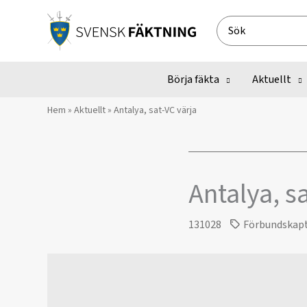
Hoppa
till
Search
innehåll
for:
Börja fäkta
Aktuellt
Hem
»
Aktuellt
»
Antalya, sat-VC värja
Antalya, s
131028
Förbundskap