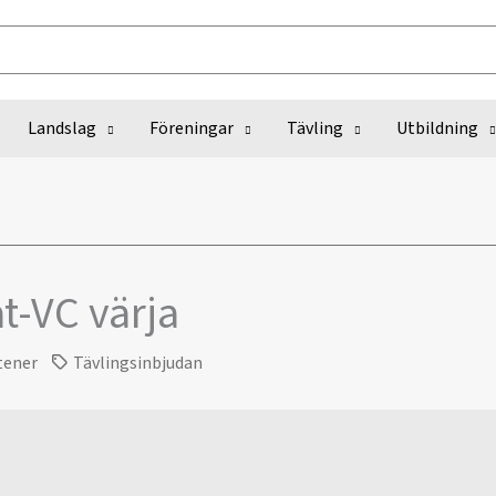
Landslag
Föreningar
Tävling
Utbildning
at-VC värja
tener
Tävlingsinbjudan