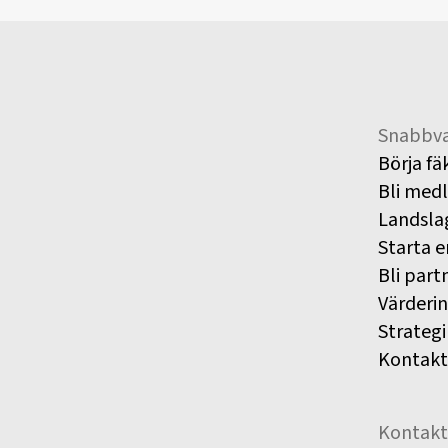
Snabbva
Börja fä
Bli med
Landsla
Starta e
Bli part
Värderi
Strategi
Kontakt
Kontakt