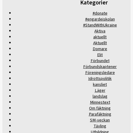
Kategorier
#donate
#engardeiskolan
#StandWithUkraine
Aktiva
aktuellt
Aktuellt
Domare
Elit
Förbundet
Förbundskaptener
Föreningsledare
Idrottspolitik
kansliet
Läger
landslag
Minnestext
Om fäktning
Parafäktning
SM-veckan
Tävling
Utbildning