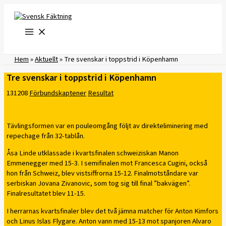
Hoppa
till
innehåll
Hem
»
Aktuellt
»
Tre svenskar i toppstrid i Köpenhamn
Tre svenskar i toppstrid i Köpenhamn
131208
Förbundskaptener
Resultat
Tävlingsformen var en pouleomgång följt av direkteliminering med
repechage från 32-tablån.
Åsa Linde utklassade i kvartsfinalen schweiziskan Manon
Emmenegger med 15-3. I semifinalen mot Francesca Cugini, också
hon från Schweiz, blev vistsiffrorna 15-12. Finalmotståndare var
serbiskan Jovana Zivanovic, som tog sig till final ”bakvägen”.
Finalresultatet blev 11-15.
I herrarnas kvartsfinaler blev det två jämna matcher för Anton Kimfors
och Linus Islas Flygare. Anton vann med 15-13 mot spanjoren Alvaro