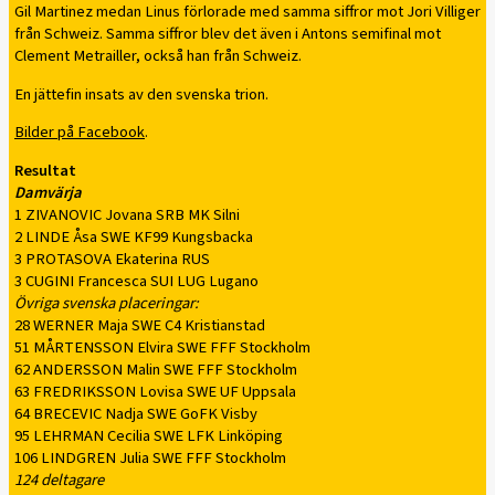
Gil Martinez medan Linus förlorade med samma siffror mot Jori Villiger
från Schweiz. Samma siffror blev det även i Antons semifinal mot
Clement Metrailler, också han från Schweiz.
En jättefin insats av den svenska trion.
Bilder på Facebook
.
Resultat
Damvärja
1 ZIVANOVIC Jovana SRB MK Silni
2 LINDE Åsa SWE KF99 Kungsbacka
3 PROTASOVA Ekaterina RUS
3 CUGINI Francesca SUI LUG Lugano
Övriga svenska placeringar:
28 WERNER Maja SWE C4 Kristianstad
51 MÅRTENSSON Elvira SWE FFF Stockholm
62 ANDERSSON Malin SWE FFF Stockholm
63 FREDRIKSSON Lovisa SWE UF Uppsala
64 BRECEVIC Nadja SWE GoFK Visby
95 LEHRMAN Cecilia SWE LFK Linköping
106 LINDGREN Julia SWE FFF Stockholm
124 deltagare