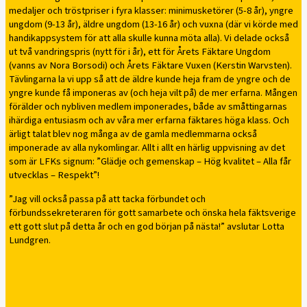
medaljer och tröstpriser i fyra klasser: minimusketörer (5-8 år), yngre
ungdom (9-13 år), äldre ungdom (13-16 år) och vuxna (där vi körde med
handikappsystem för att alla skulle kunna möta alla). Vi delade också
ut två vandringspris (nytt för i år), ett för Årets Fäktare Ungdom
(vanns av Nora Borsodi) och Årets Fäktare Vuxen (Kerstin Warvsten).
Tävlingarna la vi upp så att de äldre kunde heja fram de yngre och de
yngre kunde få imponeras av (och heja vilt på) de mer erfarna. Mången
förälder och nybliven medlem imponerades, både av småttingarnas
ihärdiga entusiasm och av våra mer erfarna fäktares höga klass. Och
ärligt talat blev nog många av de gamla medlemmarna också
imponerade av alla nykomlingar. Allt i allt en härlig uppvisning av det
som är LFKs signum: ”Glädje och gemenskap – Hög kvalitet – Alla får
utvecklas – Respekt”!
”Jag vill också passa på att tacka förbundet och
förbundssekreteraren för gott samarbete och önska hela fäktsverige
ett gott slut på detta år och en god början på nästa!” avslutar Lotta
Lundgren.