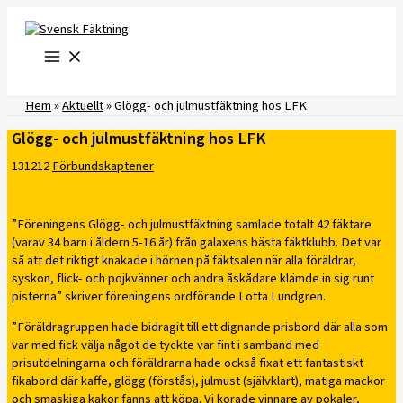
Hoppa
till
innehåll
Hem
»
Aktuellt
»
Glögg- och julmustfäktning hos LFK
Glögg- och julmustfäktning hos LFK
131212
Förbundskaptener
”Föreningens Glögg- och julmustfäktning samlade totalt 42 fäktare
(varav 34 barn i åldern 5-16 år) från galaxens bästa fäktklubb. Det var
så att det riktigt knakade i hörnen på fäktsalen när alla föräldrar,
syskon, flick- och pojkvänner och andra åskådare klämde in sig runt
pisterna” skriver föreningens ordförande Lotta Lundgren.
”Föräldragruppen hade bidragit till ett dignande prisbord där alla som
var med fick välja något de tyckte var fint i samband med
prisutdelningarna och föräldrarna hade också fixat ett fantastiskt
fikabord där kaffe, glögg (förstås), julmust (självklart), matiga mackor
och smaskiga kakor fanns att köpa. Vi korade vinnare av pokaler,