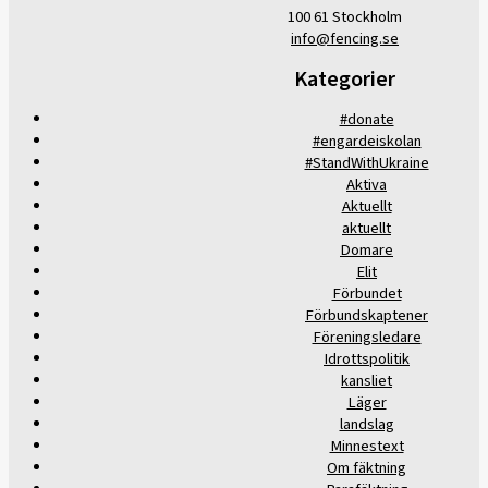
100 61 Stockholm
info@fencing.se
Kategorier
#donate
#engardeiskolan
#StandWithUkraine
Aktiva
Aktuellt
aktuellt
Domare
Elit
Förbundet
Förbundskaptener
Föreningsledare
Idrottspolitik
kansliet
Läger
landslag
Minnestext
Om fäktning