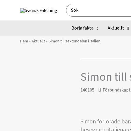
Hoppa
Search
till
for:
innehåll
Börja fäkta
Aktuellt
Hem
»
Aktuellt
»
Simon till sextondelen i Italien
Simon till 
140105
Förbundskapt
Simon förlorade bara
besegrade italienar