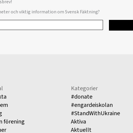
sbrev!
yheter och viktig information om Svensk Fäktning?
l
Kategorier
kta
#donate
lem
#engardeiskolan
g
#StandWithUkraine
n förening
Aktiva
ner
Aktuellt