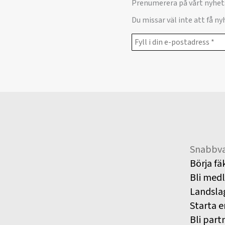
Prenumerera på vårt nyhet
Du missar väl inte att få n
Snabbva
Börja fä
Bli med
Landsla
Starta e
Bli part