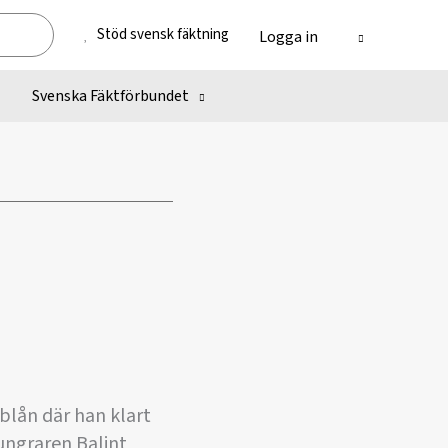
Stöd svensk fäktning
Logga in
Svenska Fäktförbundet
blån där han klart
ungraren Balint