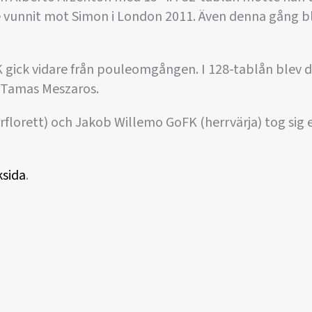
 vunnit mot Simon i London 2011. Även denna gång bl
K gick vidare från pouleomgången. I 128-tablån blev 
 Tamas Meszaros.
florett) och Jakob Willemo GoFK (herrvärja) tog sig ej
ksida
.