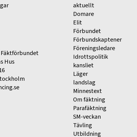
ngar
aktuellt
Domare
Elit
Förbundet
Förbundskaptener
Föreningsledare
 Fäktförbundet
Idrottspolitik
ns Hus
kansliet
16
Läger
Stockholm
landslag
ncing.se
Minnestext
Om fäktning
Parafäktning
SM-veckan
Tävling
Utbildning