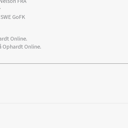
Nelson FRA
:
 SWE GoFK
rdt Online.
å Ophardt Online.