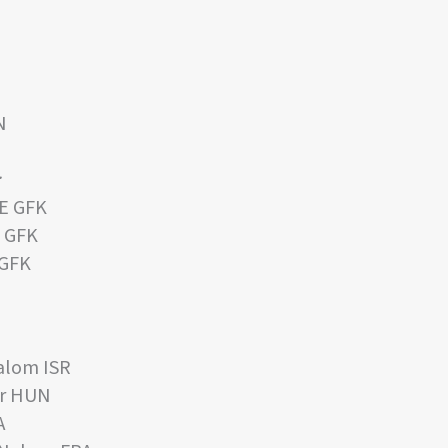
N
:
E GFK
E GFK
 GFK
alom ISR
or HUN
A