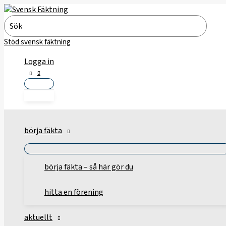
Hoppa
till
Search
innehåll
for:
Stöd svensk fäktning
Logga in
börja fäkta
börja fäkta – så här gör du
hitta en förening
aktuellt