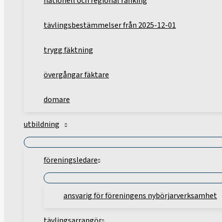
nationell och regional ranking
tävlingsbestämmelser från 2025-12-01
trygg fäktning
övergångar fäktare
domare
utbildning
föreningsledare
ansvarig för föreningens nybörjarverksamhet
tävlingsarrangör