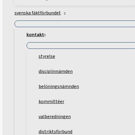
svenska fäktförbundet
kontakt
styrelse
disciplinnämden
belöningsnämnden
kommittéer
valberedningen
distriktsförbund