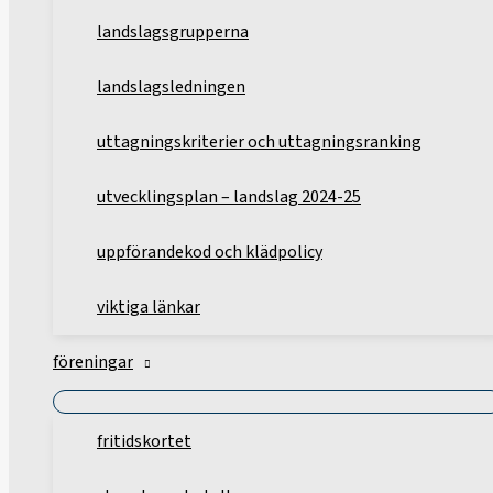
landslagsgrupperna
landslagsledningen
uttagningskriterier och uttagningsranking
utvecklingsplan – landslag 2024-25
uppförandekod och klädpolicy
viktiga länkar
föreningar
fritidskortet