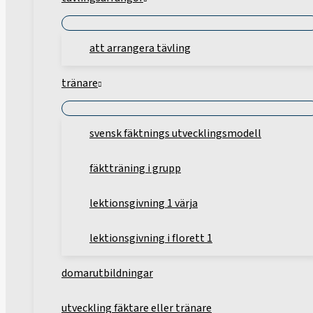
att arrangera tävling
tränare
svensk fäktnings utvecklingsmodell
fäktträning i grupp
lektionsgivning 1 värja
lektionsgivning i florett 1
domarutbildningar
utveckling fäktare eller tränare