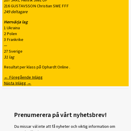
207 JARL Henrik SWE UF
216 GUSTAVSSON Christian SWE FFF
249 deltagare
Herrvärja lag
1 Ukraina
2 Polen
3 Frankrike
—
27 Sverige
31 lag
Resultat per klass på Ophardt Online .
←
Föregående Inlägg
Nästa Inlägg
→
Prenumerera på vårt nyhetsbrev!
Du missar väl inte att få nyheter och viktig information om