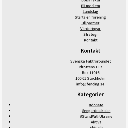
Börja fäkta
Bli medlem
Landslag
Starta en förening
Bli partner
Värderingar
Strategi
Kontakt
Kontakt
Svenska Fäktförbundet
Idrottens Hus
Box 11016
100 61 Stockholm
info@fencing.se
Kategorier
#donate
#engardeiskolan
#StandWithUkraine
Aktiva
Aktuellt