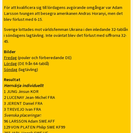
För att kvalificera sig till lördagens avgörande omgångar var Adam
Larsson tvungen att besegra amerikanen Andras Horanyi, men det
blev förlust med 6-15.
Sverige lottades mot världsfemman Ukraina i den inledande 32-tablån
i söndagens lagtävling. Inte oväntat blev det förlust med siffrorna 32-
45.
Bilder
Fredag
(pouler och förberedande DE)
Lördag
(DE från 64-tablå)
Söndag
(lagtävling)
Resultat
Herrvärja individuellt
1 JUNG Jinsun KOR
2 LUCENAY Jean-Michel FRA
3 JERENT Daniel FRA
3 TREVEJO Ivan FRA
Svenska placeringar:
96 LARSSON Adam SWE AFF
129 VON PLATEN Philip SWE KF99