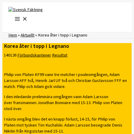
Hoppa
till
innehåll
Hem
»
Aktuellt
»
Korea åter i topp i Legnano
Korea åter i topp i Legnano
140126
Förbundskaptener
Resultat
Philip von Platen KF99 vann tre matcher i pouleomgången, Adam
Larsson AFF två, Henrik Jarl UF två och Christian Gustavsson FFF en
match. Plilip och Adam gick vidare.
I den inledande preliminära omgången vann Adam Larsson
över fransmannen Jonathan Bonnaire med 15-13. Philip von Platen
stod över.
I nästa omgång blev det en knapp förlust, 14-15, för Philip von
Platen mot tysken Tim Kuchalski. Adam Larsson besegrade Denis
Nikitin från Kirgizistan med 15-11.