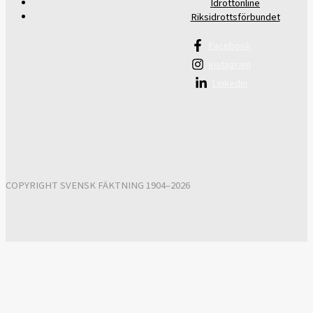
Idrottonline
Riksidrottsförbundet
Facebook
Instagram
Linkedin
COPYRIGHT SVENSK FÄKTNING 1904–2026