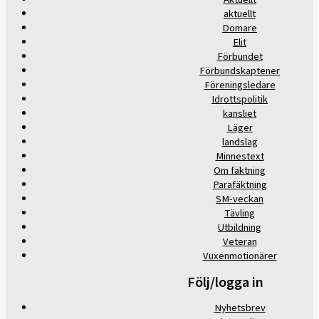
aktuellt
Domare
Elit
Förbundet
Förbundskaptener
Föreningsledare
Idrottspolitik
kansliet
Läger
landslag
Minnestext
Om fäktning
Parafäktning
SM-veckan
Tävling
Utbildning
Veteran
Vuxenmotionärer
Följ/logga in
Nyhetsbrev