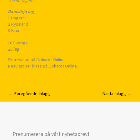
209 deltagare
Damvärja lag
1 Ungern
2 Ryssland
3 Kina
—
10 Sverige
26 lag
Slutresultat på Ophardt Online.
Resultat per klass på Ophardt Online.
←
Föregående Inlägg
Nästa Inlägg
→
Prenumerera på vårt nyhetsbrev!