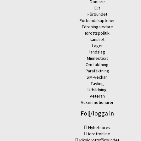
Domare
Elit
Förbundet
Förbundskaptener
Föreningsledare
Idrottspolitik
kansliet
Läger
landslag
Minnestext
Om fäktning
Parafäktning
SM-veckan
Tävling
Utbildning
Veteran
Vuxenmotionärer
Följ/logga in
Nyhetsbrev
Idrottonline
Riksidrottsförbundet