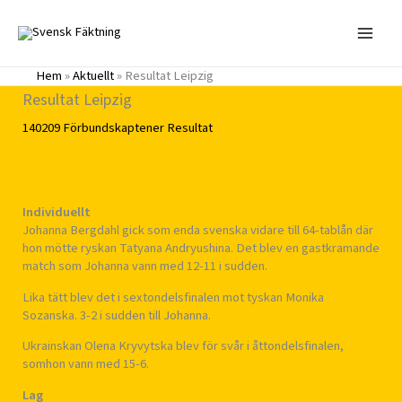
Hoppa
till
innehåll
Hem
»
Aktuellt
»
Resultat Leipzig
Resultat Leipzig
140209
Förbundskaptener
Resultat
Individuellt
Johanna Bergdahl gick som enda svenska vidare till 64-tablån där
hon mötte ryskan Tatyana Andryushina. Det blev en gastkramande
match som Johanna vann med 12-11 i sudden.
Lika tätt blev det i sextondelsfinalen mot tyskan Monika
Sozanska. 3-2 i sudden till Johanna.
Ukrainskan Olena Kryvytska blev för svår i åttondelsfinalen,
somhon vann med 15-6.
Lag