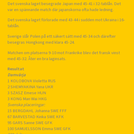
Det svenska laget besegrade Japan med 45-41 i 32-tablån. Det
var en spännande match där japanskorna ofta hade ledning.
Det svenska laget förlorade med 43-44 i sudden mot Ukraina i 16-
tablån.
Sverige slår Polen på ett säkert sätt med 45-34 och därefter
besegras Hongkong med klara 45-24.
Matchen om platserna 9-10 mot Frankrike blev det fransk vinst
med 45-32. Åter en bra laginsats.
Resultat
Damvärja
1 KOLOBOVA Violetta RUS
2 SHEMYAKINA Yana UKR
3 SZASZ Emese HUN
3 KONG Man Wai HKG
Svenska placeringar:
15 BERGDAHL Johanna SWE FFF
67 BARVESTAD Kinka SWE KFK
95 GARS Sanne SWE GFK
100 SAMUELSSON Emma SWE GFK