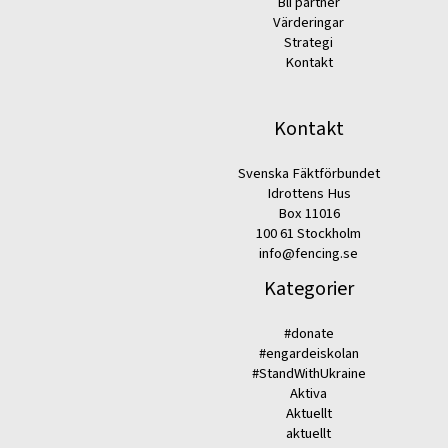
Bli partner
Värderingar
Strategi
Kontakt
Kontakt
Svenska Fäktförbundet
Idrottens Hus
Box 11016
100 61 Stockholm
info@fencing.se
Kategorier
#donate
#engardeiskolan
#StandWithUkraine
Aktiva
Aktuellt
aktuellt