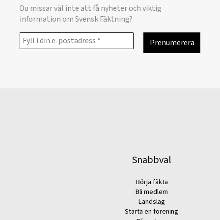
Du missar väl inte att få nyheter och viktig
information om Svensk Fäktning?
Snabbval
Börja fäkta
Bli medlem
Landslag
Starta en förening