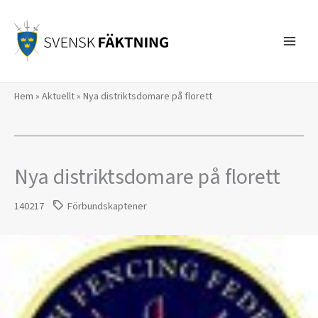
Hoppa
till
innehåll
Hem
»
Aktuellt
»
Nya distriktsdomare på florett
Nya distriktsdomare på florett
140217
Förbundskaptener