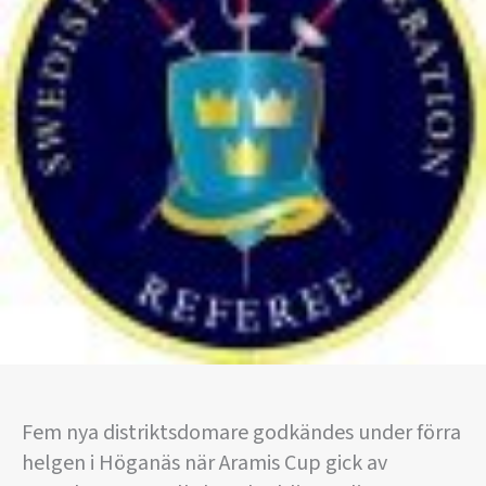
Fem nya distriktsdomare godkändes under förra
helgen i Höganäs när Aramis Cup gick av