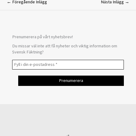
←
Föregående Inlägg
Nästa Inlägg
→
Prenumerera på vårt nyhetsbrev!
Du missar väl inte att få nyheter och viktig information om
Svensk Fäktning?