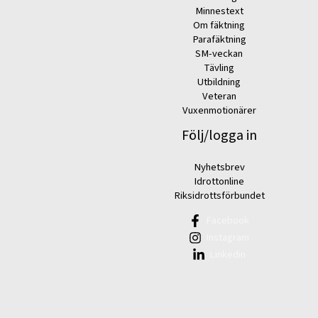
Minnestext
Om fäktning
Parafäktning
SM-veckan
Tävling
Utbildning
Veteran
Vuxenmotionärer
Följ/logga in
Nyhetsbrev
Idrottonline
Riksidrottsförbundet
Facebook
Instagram
Linkedin