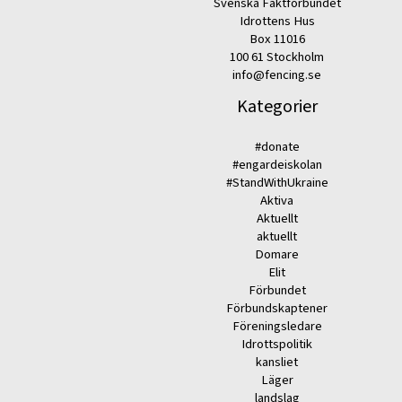
Svenska Fäktförbundet
Idrottens Hus
Box 11016
100 61 Stockholm
info@fencing.se
Kategorier
#donate
#engardeiskolan
#StandWithUkraine
Aktiva
Aktuellt
aktuellt
Domare
Elit
Förbundet
Förbundskaptener
Föreningsledare
Idrottspolitik
kansliet
Läger
landslag