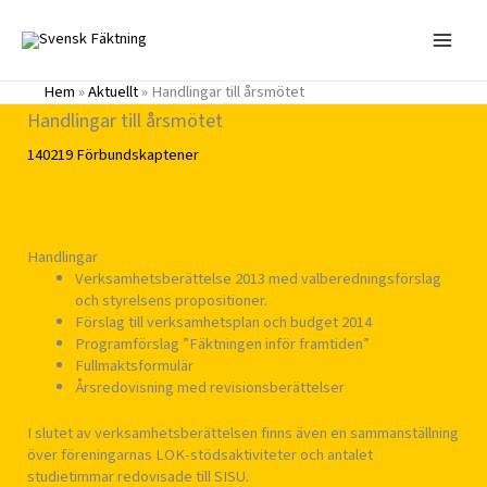
Hoppa
till
innehåll
Hem
»
Aktuellt
»
Handlingar till årsmötet
Handlingar till årsmötet
140219
Förbundskaptener
Handlingar
Verksamhetsberättelse 2013 med valberedningsförslag
och styrelsens propositioner.
Förslag till verksamhetsplan och budget 2014
Programförslag ”Fäktningen inför framtiden”
Fullmaktsformulär
Årsredovisning med revisionsberättelser
I slutet av verksamhetsberättelsen finns även en sammanställning
över föreningarnas LOK-stödsaktiviteter och antalet
studietimmar redovisade till SISU.