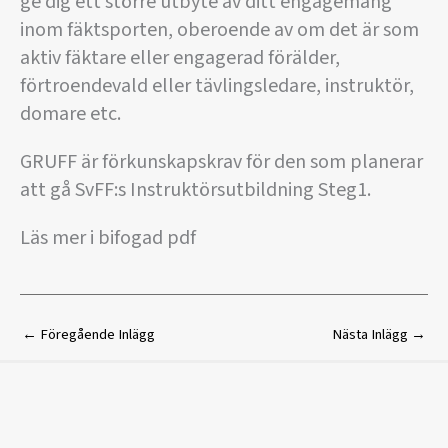
ge dig ett större utbyte av ditt engagemang
inom fäktsporten, oberoende av om det är som
aktiv fäktare eller engagerad förälder,
förtroendevald eller tävlingsledare, instruktör,
domare etc.
GRUFF är förkunskapskrav för den som planerar
att gå SvFF:s Instruktörsutbildning Steg1.
Läs mer i bifogad pdf
←
Föregående Inlägg
Nästa Inlägg
→