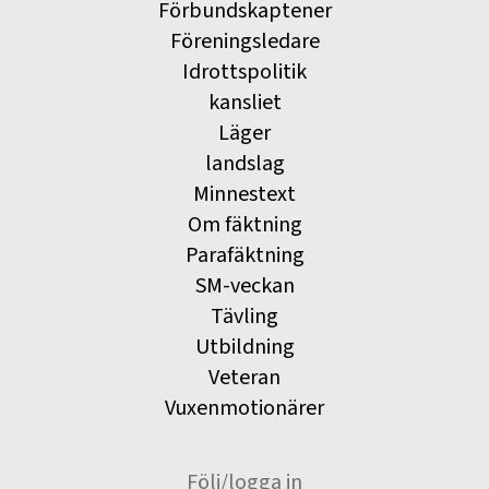
Förbundskaptener
Föreningsledare
Idrottspolitik
kansliet
Läger
landslag
Minnestext
Om fäktning
Parafäktning
SM-veckan
Tävling
Utbildning
Veteran
Vuxenmotionärer
Följ/logga in