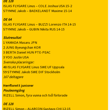
DE 128
ISLAS FLYGARE Linus – COLE Joshua USA 15-2
STYMNE Jakob – BAEKELANDT Maxime 15-14
DE 64
ISLAS FLYGARE Linus – BUZZI Lorenzo ITA 14-15
STYMNE Jakob – GUBIN Nikita RUS 14-15
Slutresultat
1 YAMADA Masaru JPN
2 JUNG Byeungchan KOR
3 BERTA Daniel HUN PTE-PEAC
3 YOO Justin USA
Svenska placeringar:
48 ISLAS FLYGARE Linus SWE UF Uppsala
59 STYMNE Jakob SWE DIF Stockholm
167 deltagare
Herrflorett juniorer
Pouleomgång
RIZELL Simon, fyra vunna och två förlorade
DE 128
RIZELL Simon – ALARCON Gustavo CHI 12-15