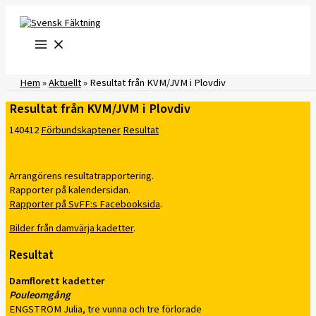
Hoppa
till
innehåll
Hem
»
Aktuellt
»
Resultat från KVM/JVM i Plovdiv
Resultat från KVM/JVM i Plovdiv
140412
Förbundskaptener
Resultat
Arrangörens resultatrapportering.
Rapporter på kalendersidan.
Rapporter på SvFF:s Facebooksida
.
Bilder från damvärja kadetter
.
Resultat
Damflorett kadetter
Pouleomgång
ENGSTRÖM Julia, tre vunna och tre förlorade