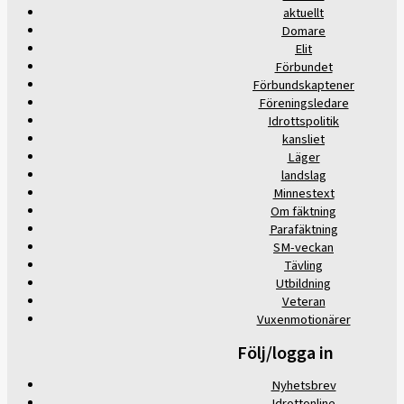
aktuellt
Domare
Elit
Förbundet
Förbundskaptener
Föreningsledare
Idrottspolitik
kansliet
Läger
landslag
Minnestext
Om fäktning
Parafäktning
SM-veckan
Tävling
Utbildning
Veteran
Vuxenmotionärer
Följ/logga in
Nyhetsbrev
Idrottonline