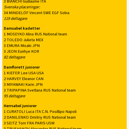
3 BIANCHI Guillaume ITA
Svenska placeringar:
34 MINDELÖF Vincent SWE EGF Solna
119 deltagare
Damsabel kadetter
1 MOSEYKO Alina RUS National team
2 TOLEDO Julieta MEX
3 EMURA Misaki JPN
3 JEON Eunhye KOR
82 deltagare
Damflorett juniorer
1 KIEFER Lee USA USA
2 HARVEY Eleanor CAN
3 MIYAWAKI Karin JPN
3 TRIPAPINA Svetlana RUS National team
95 deltagare
Herrsabel juniorer
1 CURATOLI Luca ITA C.N. Posillipo Napoli
2 DANILENKO Dmitriy RUS National team
3 SEITZ Tom FRA PARIS USM
3 TRUSHAKOV Alexander RUS National team