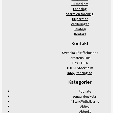
Bli medlem
Landslag
Starta en förening
Bli partner
Värderingar
Strategi
Kontakt
Kontakt
Svenska Fäktförbundet
Idrottens Hus
Box 11016
100 61 Stockholm
info@fencing.se
Kategorier
#donate
#engardeiskolan
#StandWithUkraine
Aktiva
Aktuellt