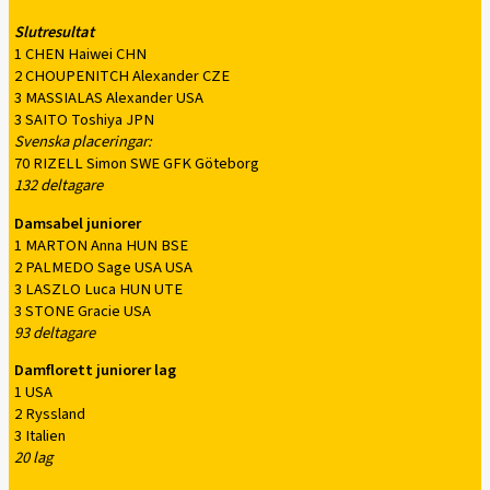
Slutresultat
1 CHEN Haiwei CHN
2 CHOUPENITCH Alexander CZE
3 MASSIALAS Alexander USA
3 SAITO Toshiya JPN
Svenska placeringar:
70 RIZELL Simon SWE GFK Göteborg
132 deltagare
Damsabel juniorer
1 MARTON Anna HUN BSE
2 PALMEDO Sage USA USA
3 LASZLO Luca HUN UTE
3 STONE Gracie USA
93 deltagare
Damflorett juniorer lag
1 USA
2 Ryssland
3 Italien
20 lag