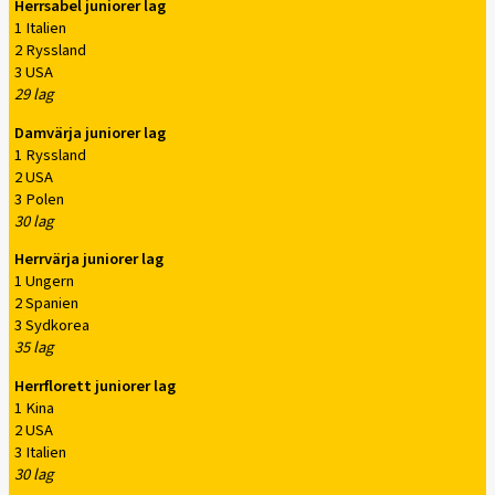
Herrsabel juniorer lag
1 Italien
2 Ryssland
3 USA
29 lag
Damvärja juniorer lag
1 Ryssland
2 USA
3 Polen
30 lag
Herrvärja juniorer lag
1 Ungern
2 Spanien
3 Sydkorea
35 lag
Herrflorett juniorer lag
1 Kina
2 USA
3 Italien
30 lag